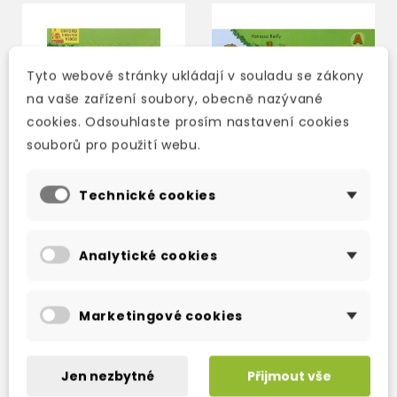
Tyto webové stránky ukládají v souladu se zákony
na vaše zařízení soubory, obecně nazývané
cookies. Odsouhlaste prosím nastavení cookies
souborů pro použití webu.
Technické cookies
COOKIE'S NURSERY
COOKIE AND FRIENDS A
Analytické cookies
RHYME DVD
CLASS AUDIO CD
3-5 dní
3-5 dní
Marketingové cookies
738 Kč
343 Kč
868 Kč
-15%
403 Kč
-15%
Jen nezbytné
Přijmout vše