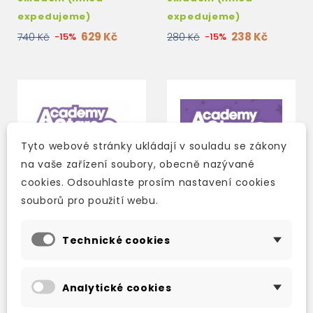
expedujeme)
expedujeme)
629 Kč
238 Kč
740 Kč
-15%
280 Kč
-15%
Tyto webové stránky ukládají v souladu se zákony
na vaše zařízení soubory, obecně nazývané
cookies. Odsouhlaste prosím nastavení cookies
souborů pro použití webu.
Technické cookies
ACADEMY STARS
ACADEMY STARS
SECOND EDITION 5
SECOND EDITION 5
Analytické cookies
WORKBOOK WITH
PUPIL´S BOOK WITH
DIGITAL WORKBOOK
DIGITAL PB AND