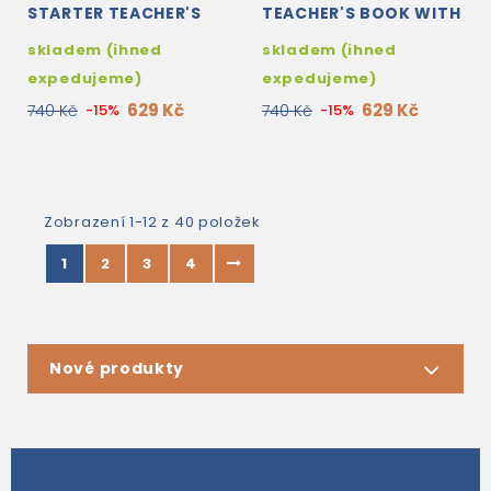
STARTER TEACHER'S
TEACHER'S BOOK WITH
BOOK WITH TEACHER'S
TEACHER'S APP
skladem (ihned
skladem (ihned
APP
expedujeme)
expedujeme)
629 Kč
629 Kč
740 Kč
-15%
740 Kč
-15%
Zobrazení 1-12 z 40 položek
1
2
3
4
Nové produkty