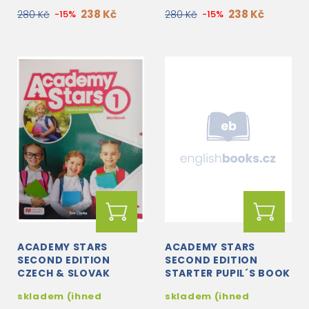
238 Kč
238 Kč
280 Kč
-15%
280 Kč
-15%
ACADEMY STARS
ACADEMY STARS
SECOND EDITION
SECOND EDITION
CZECH & SLOVAK
STARTER PUPIL´S BOOK
EDITION 1:: WB WITH
WITH DIGITAL PB AND
skladem (ihned
skladem (ihned
NAVIO APP, DIGITAL
PUPIL'S APP ON NAVIO