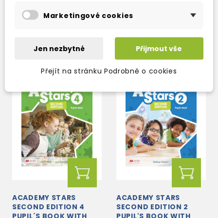
skladem (ihned
skladem (ihned
PUPIL'S APP ON NAVIO
Marketingové cookies
expedujeme)
expedujeme)
238 Kč
370 Kč
280 Kč
-15%
435 Kč
-15%
Jen nezbytné
Přijmout vše
Přejít na stránku Podrobně o cookies
ACADEMY STARS
ACADEMY STARS
SECOND EDITION 4
SECOND EDITION 2
PUPIL´S BOOK WITH
PUPIL'S BOOK WITH