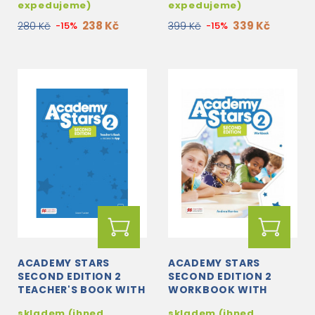
WB & DIGITAL +...
expedujeme)
expedujeme)
238 Kč
339 Kč
280 Kč
-15%
399 Kč
-15%
ACADEMY STARS
ACADEMY STARS
SECOND EDITION 2
SECOND EDITION 2
TEACHER'S BOOK WITH
WORKBOOK WITH
TEACHER'S APP
DIGITAL WORKBOOK
skladem (ihned
skladem (ihned