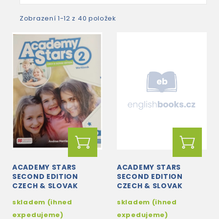
Zobrazení 1-12 z 40 položek
ACADEMY STARS
ACADEMY STARS
SECOND EDITION
SECOND EDITION
CZECH & SLOVAK
CZECH & SLOVAK
EDITION 2:: WB WITH
EDITION 3:: WB WITH
skladem (ihned
skladem (ihned
NAVIO APP, DIGITAL
NAVIO APP, DIGITAL
WB & DIGITAL +...
WB & DIGITAL +...
expedujeme)
expedujeme)