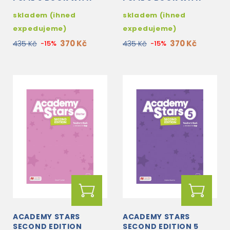
DIGITAL PB AND
DIGITAL PUPIL'S BOOK
skladem (ihned
skladem (ihned
PUPIL'S APP ON NAVIO
AND PUPIL'S APP ON
NAVIO
expedujeme)
expedujeme)
370 Kč
370 Kč
435 Kč
-15%
435 Kč
-15%
ACADEMY STARS
ACADEMY STARS
SECOND EDITION
SECOND EDITION 5