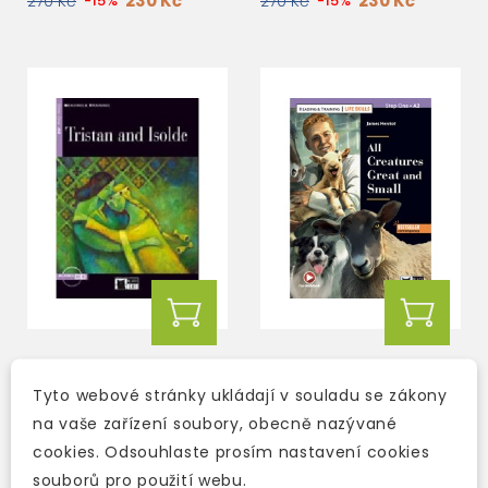
230 Kč
230 Kč
270 Kč
-15%
270 Kč
-15%
TRISTAN AND ISOLDE +
ALL CREATURES GREAT
CD
AND SMALL + AUDIO
Tyto webové stránky ukládají v souladu se zákony
DOWNLOAD
na vaše zařízení soubory, obecně nazývané
skladem (ihned
2-3 týdny
cookies. Odsouhlaste prosím nastavení cookies
expedujeme)
230 Kč
270 Kč
-15%
souborů pro použití webu.