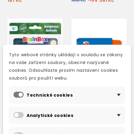
187 Kč
381 Kč
448 Kč
-15%
Tyto webové stránky ukládají v souladu se zákony
na vaše zařízení soubory, obecně nazývané
cookies. Odsouhlaste prosím nastavení cookies
souborů pro použití webu.
Technické cookies
BRAINBOX POCKET
VOCABULARY
DANGEROUS ANIMALS
FLASHCARDS
Analytické cookies
skladem (ihned
skladem (ihned
expedujeme)
expedujeme)