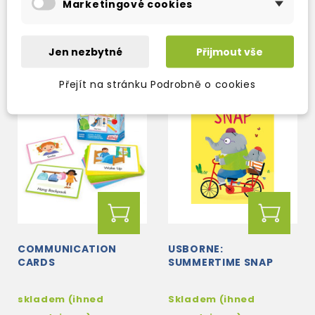
Marketingové cookies
347 Kč
258 Kč
408 Kč
-15%
304 Kč
-15%
Jen nezbytné
Přijmout vše
Přejít na stránku Podrobně o cookies
COMMUNICATION
USBORNE:
CARDS
SUMMERTIME SNAP
skladem (ihned
Skladem (ihned