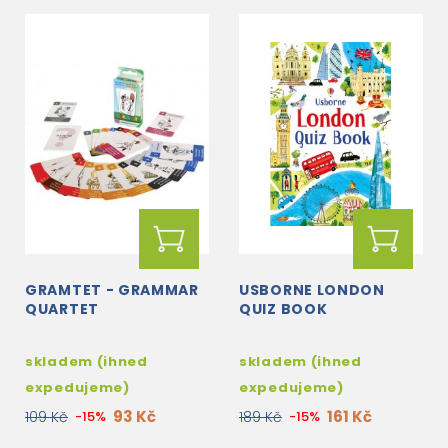
GRAMTET - GRAMMAR
USBORNE LONDON
QUARTET
QUIZ BOOK
skladem (ihned
skladem (ihned
expedujeme)
expedujeme)
93 Kč
161 Kč
109 Kč
-15%
189 Kč
-15%