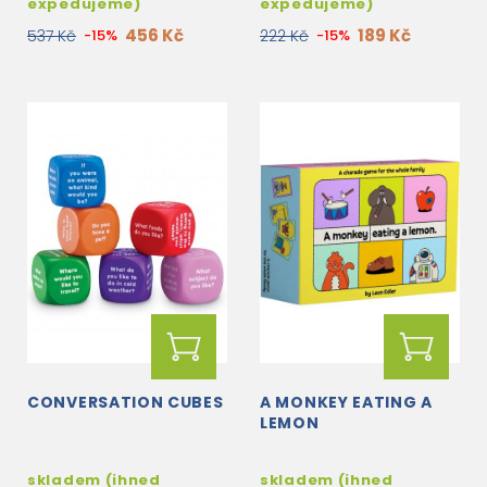
expedujeme)
expedujeme)
456 Kč
189 Kč
537 Kč
-15%
222 Kč
-15%
CONVERSATION CUBES
A MONKEY EATING A
LEMON
skladem (ihned
skladem (ihned