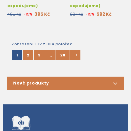
expedujeme)
expedujeme)
395 Kč
592 Kč
465 Kč
-15%
697 Kč
-15%
Zobrazení 1-12 z 334 položek
1
2
3
28
…
Nové produkty