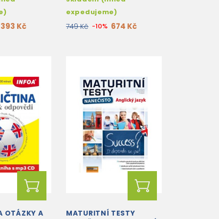
e)
expedujeme)
393 Kč
674 Kč
749 Kč
-10%
A OTÁZKY A
MATURITNÍ TESTY