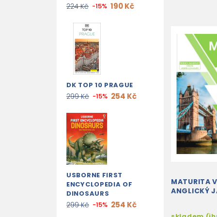
190 Kč
224 Kč
-15%
DK TOP 10 PRAGUE
254 Kč
299 Kč
-15%
USBORNE FIRST
MATURITA V
ENCYCLOPEDIA OF
ANGLICKÝ J
DINOSAURS
254 Kč
299 Kč
-15%
skladem (i