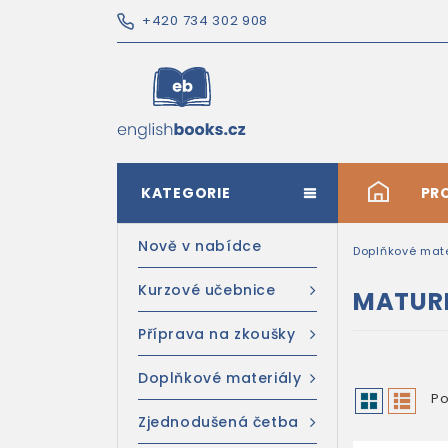
+420 734 302 908
KATEGORIE
#
PR
Nově v nabídce
Doplňkové mate
Kurzové učebnice
MATUR
Příprava na zkoušky
Doplňkové materiály
Po
Zjednodušená četba