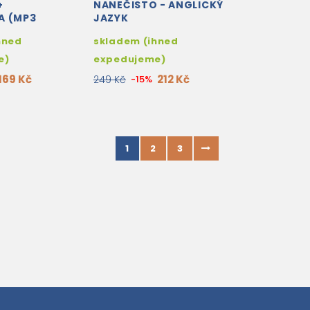
+
NANEČISTO - ANGLICKÝ
A (MP3
JAZYK
hned
skladem (ihned
e)
expedujeme)
169 Kč
212 Kč
249 Kč
-15%
1
2
3