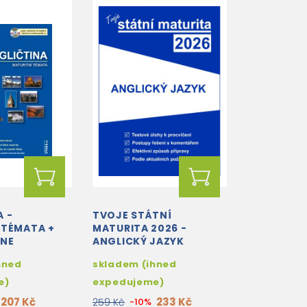
A -
TVOJE STÁTNÍ
 TÉMATA +
MATURITA 2026 -
INE
ANGLICKÝ JAZYK
hned
skladem (ihned
e)
expedujeme)
207 Kč
233 Kč
259 Kč
-10%