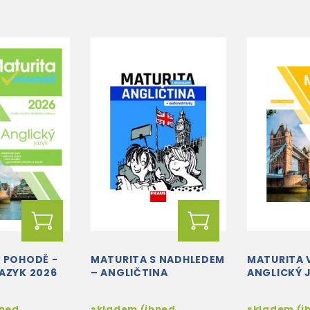
 POHODĚ -
MATURITA S NADHLEDEM
MATURITA 
AZYK 2026
– ANGLIČTINA
ANGLICKÝ 
hned
skladem (ihned
skladem (i