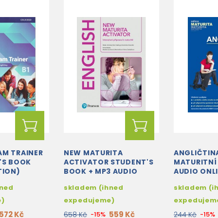
AM TRAINER
NEW MATURITA
ANGLIČTIN
'S BOOK
ACTIVATOR STUDENT'S
MATURITNÍ
TION)
BOOK + MP3 AUDIO
AUDIO ONL
DOWNLOAD (UPDATED
hned
skladem (ihned
skladem (i
EDITION)
e)
expedujeme)
expedujem
572 Kč
559 Kč
658 Kč
-15%
244 Kč
-15%