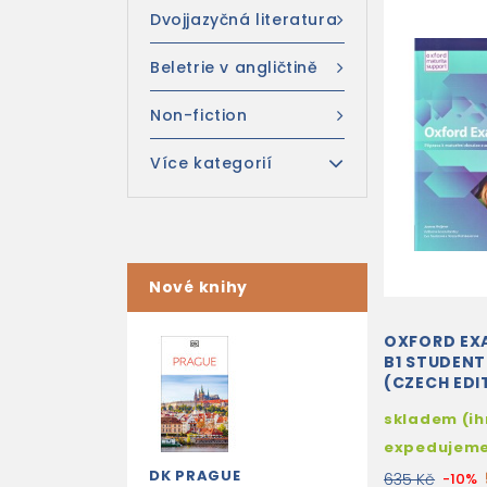
Dvojjazyčná literatura
Beletrie v angličtině
Non-fiction
Více kategorií
Nové knihy
OXFORD EX
B1 STUDENT
(CZECH EDI
skladem (i
expedujem
DK PRAGUE
635 Kč
-10%