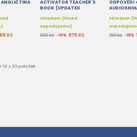
 ANGLIČTINA
ACTIVATOR TEACHER'S
ODPOVĚDI 
BOOK (UPDATED
AUDIOKNIH
EDITION)
AUDIO CD)
hned
skladem (ihned
skladem (i
e)
expedujeme)
expedujem
169 Kč
575 Kč
639 Kč
-10%
199 Kč
-15%
1-12 z 33 položek