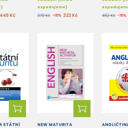
e)
expedujeme)
expedujem
445 Kč
322 Kč
379 Kč
-15%
462 Kč
-15%
A STÁTNÍ
NEW MATURITA
ANGLIČTIN