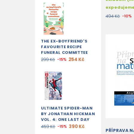
expedujem
494 Kč
-10%
THE EX-BOYFRIEND'S
FAVOURITE RECIPE
FUNERAL COMMITTEE
254 Kč
299 Kč
-15%
ULTIMATE SPIDER-MAN
BY JONATHAN HICKMAN
VOL. 4: ONE LAST DAY
390 Kč
459 Kč
-15%
PŘÍPRAVA N