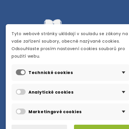
Tyto webové stránky ukládají v souladu se zákony na
vaše zařízení soubory, obecně nazývané cookies.
Odsouhlaste prosím nastavení cookies souborů pro
Internetové a kamenné knihkupectví se
použití webu.
sídlem v Berouně. Specializuje se na pro
materiálů určených pro studium a výuku
Technické cookies
anglického jazyka.
Karly Machové 48 Beroun 266 01
Analytické cookies
+420 734 302 908
info@englishbooks.cz
Marketingové cookies