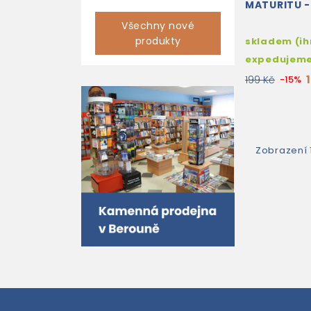
MATURITU -
Všechny nové
produkty
skladem (i
expedujem
199 Kč
-15%
Zobrazení 