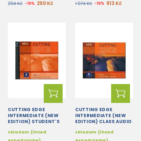
250 Kč
913 Kč
294 Kč
-15%
1 074 Kč
-15%
CUTTING EDGE
CUTTING EDGE
INTERMEDIATE (NEW
INTERMEDIATE (NEW
EDITION) STUDENT'S
EDITION) CLASS AUDIO
AUDIO CD
CDS (2)
skladem (ihned
skladem (ihned
expedujeme)
expedujeme)