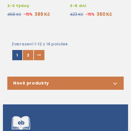
(WITHOUT KEY)
KEY)
2-3 týdny
3-5 dní
389 Kč
360 Kč
458 Kč
-15%
423 Kč
-15%
Zobrazení 1-12 z 19 položek
1
2
Nové produkty