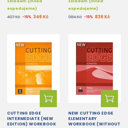
skladem (ihned
skladem (ihned
expedujeme)
expedujeme)
346 Kč
836 Kč
407 Kč
-15%
984 Kč
-15%
CUTTING EDGE
NEW CUTTING EDGE
INTERMEDIATE (NEW
ELEMENTARY
EDITION) WORKBOOK
WORKBOOK (WITHOUT