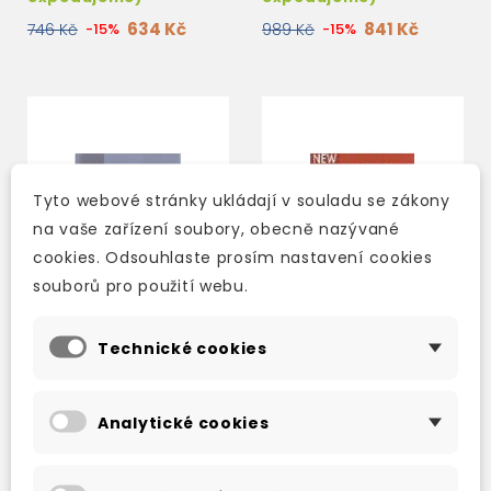
634 Kč
841 Kč
746 Kč
-15%
989 Kč
-15%
Tyto webové stránky ukládají v souladu se zákony
na vaše zařízení soubory, obecně nazývané
cookies. Odsouhlaste prosím nastavení cookies
souborů pro použití webu.
Technické cookies
CUTTING EDGE
NEW CUTTING EDGE
ADVANCED
ELEMENTARY
Analytické cookies
WORKBOOK WITH KEY
WORKBOOK WITH KEY
skladem (ihned
skladem (ihned