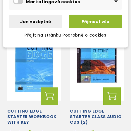
Marketingové cookies
expedujeme)
expedujeme)
330 Kč
389 Kč
388 Kč
-15%
458 Kč
-15%
Jen nezbytné
Přijmout vše
Přejít na stránku Podrobně o cookies
CUTTING EDGE
CUTTING EDGE
STARTER WORKBOOK
STARTER CLASS AUDIO
WITH KEY
CDS (2)