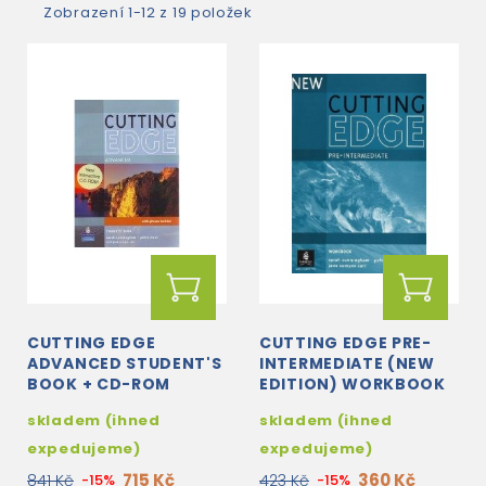
Zobrazení 1-12 z 19 položek
CUTTING EDGE
CUTTING EDGE PRE-
ADVANCED STUDENT'S
INTERMEDIATE (NEW
BOOK + CD-ROM
EDITION) WORKBOOK
(WITHOUT KEY)
skladem (ihned
skladem (ihned
expedujeme)
expedujeme)
715 Kč
360 Kč
841 Kč
-15%
423 Kč
-15%