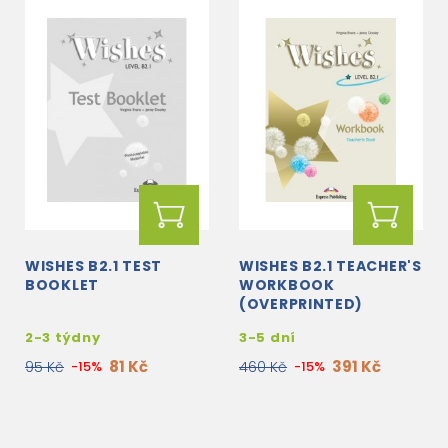
WISHES B2.1 TEST
WISHES B2.1 TEACHER'S
BOOKLET
WORKBOOK
(OVERPRINTED)
2-3 týdny
3-5 dní
81 Kč
391 Kč
95 Kč
-15%
460 Kč
-15%