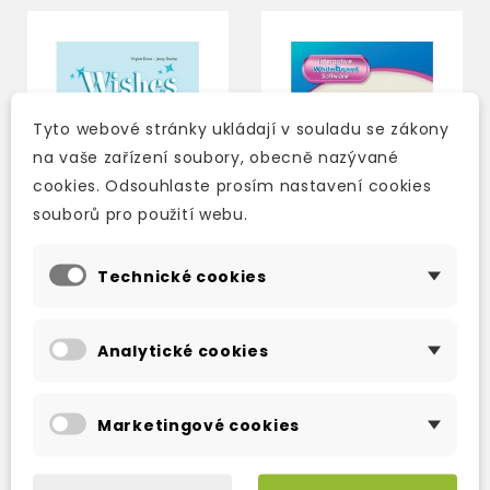
Tyto webové stránky ukládají v souladu se zákony
na vaše zařízení soubory, obecně nazývané
cookies. Odsouhlaste prosím nastavení cookies
souborů pro použití webu.
Technické cookies
WISHES B2.2
WISHES B2.1
STUDENT'S BOOK
INTERACTIVE
Analytické cookies
WHITEBOARD
SOFTWARE
2-3 týdny
2-3 týdny
370 Kč
2 533 Kč
435 Kč
-15%
2 980 Kč
-15%
Marketingové cookies