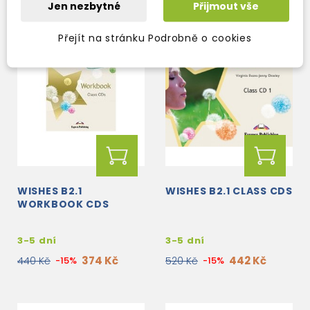
Jen nezbytné
Přijmout vše
Přejít na stránku Podrobně o cookies
WISHES B2.1
WISHES B2.1 CLASS CDS
WORKBOOK CDS
3-5 dní
3-5 dní
374 Kč
442 Kč
440 Kč
-15%
520 Kč
-15%