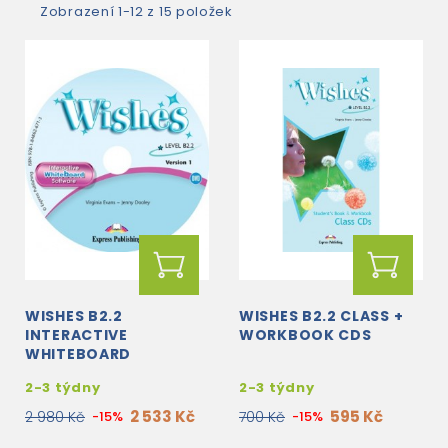
Zobrazení 1-12 z 15 položek
WISHES B2.2
WISHES B2.2 CLASS +
INTERACTIVE
WORKBOOK CDS
WHITEBOARD
SOFTWARE
2-3 týdny
2-3 týdny
2 533 Kč
595 Kč
2 980 Kč
-15%
700 Kč
-15%