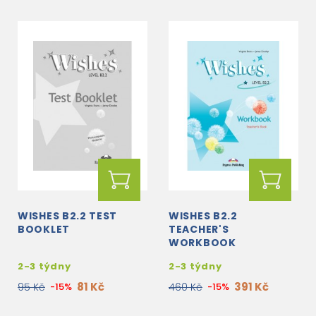
WISHES B2.2 TEST
WISHES B2.2
BOOKLET
TEACHER'S
WORKBOOK
(OVERPRINTED)
2-3 týdny
2-3 týdny
81 Kč
391 Kč
95 Kč
-15%
460 Kč
-15%