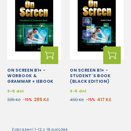
ON SCREEN B1+ -
ON SCREEN B1+ -
WORBOOK &
STUDENT´S BOOK
GRAMMAR + IEBOOK
(BLACK EDITION)
(BLACK EDITION)
3-5 dní
3-5 dní
285 Kč
417 Kč
335 Kč
-15%
490 Kč
-15%
Zobrazení 1-12 z 18 položek