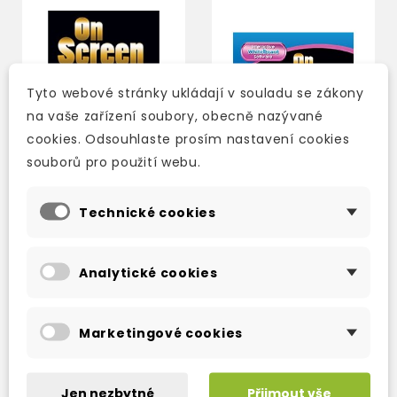
Tyto webové stránky ukládají v souladu se zákony
na vaše zařízení soubory, obecně nazývané
cookies. Odsouhlaste prosím nastavení cookies
souborů pro použití webu.
Technické cookies
ON SCREEN B2 -
ON SCREEN B1+ -
STUDENT´S BOOK
INTERACTIVE
(BLACK EDITION)
WHITEBOARD
Analytické cookies
SOFTWARE (BLACK
3-5 dní
2-3 týdny
EDITION)
417 Kč
2 771 Kč
490 Kč
-15%
3 260 Kč
-15%
Marketingové cookies
Jen nezbytné
Přijmout vše