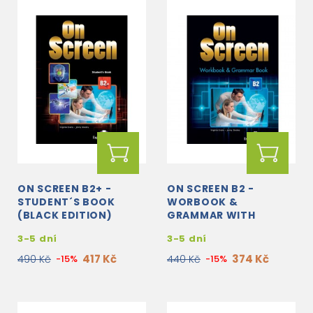
ON SCREEN B2+ -
ON SCREEN B2 -
STUDENT´S BOOK
WORBOOK &
(BLACK EDITION)
GRAMMAR WITH
DIGIBOOK APP +
3-5 dní
3-5 dní
IEBOOK (BLACK
EDITION)
417 Kč
374 Kč
490 Kč
-15%
440 Kč
-15%