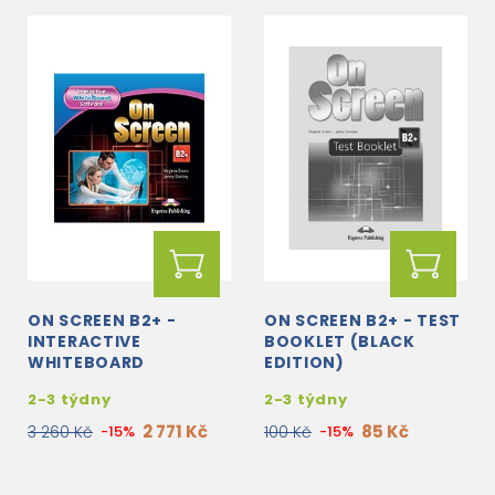
ON SCREEN B2+ -
ON SCREEN B2+ - TEST
INTERACTIVE
BOOKLET (BLACK
WHITEBOARD
EDITION)
SOFTWARE (BLACK
2-3 týdny
2-3 týdny
EDITION)
2 771 Kč
85 Kč
3 260 Kč
-15%
100 Kč
-15%