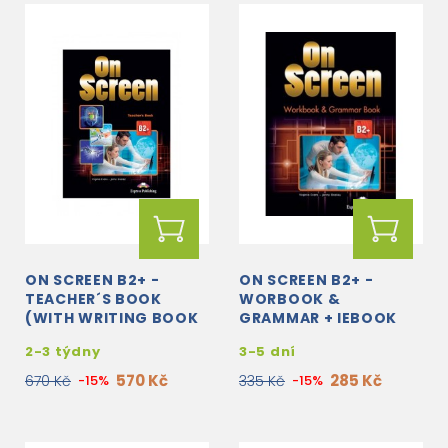
ON SCREEN B2+ -
ON SCREEN B2+ -
TEACHER´S BOOK
WORBOOK &
(WITH WRITING BOOK
GRAMMAR + IEBOOK
AND KEY) (BLACK
(BLACK EDITION)
2-3 týdny
3-5 dní
EDITION)
570 Kč
285 Kč
670 Kč
-15%
335 Kč
-15%