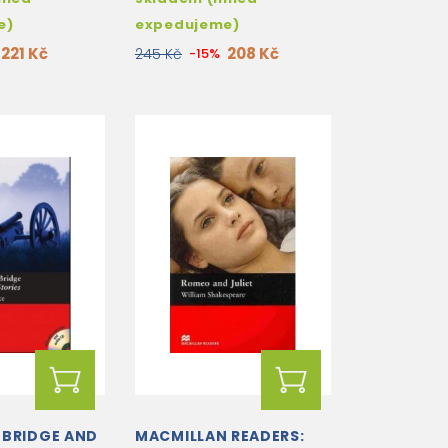
e)
expedujeme)
221 Kč
208 Kč
245 Kč
-15%
 BRIDGE AND
MACMILLAN READERS: