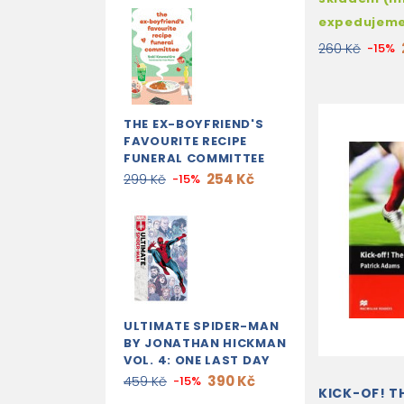
expedujem
260 Kč
-15%
THE EX-BOYFRIEND'S
FAVOURITE RECIPE
FUNERAL COMMITTEE
254 Kč
299 Kč
-15%
ULTIMATE SPIDER-MAN
BY JONATHAN HICKMAN
VOL. 4: ONE LAST DAY
390 Kč
459 Kč
-15%
KICK-OF! T