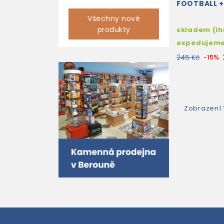
FOOTBALL +
Všechny nové
produkty
skladem (i
expedujem
245 Kč
-15%
Zobrazení 1