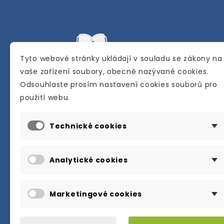
Tyto webové stránky ukládají v souladu se zákony na
vaše zařízení soubory, obecně nazývané cookies.
Odsouhlaste prosím nastavení cookies souborů pro
Internetové a kamenné knihkupectví se
použití webu.
sídlem v Berouně. Specializuje se na pro
materiálů určených pro studium a výuku
Technické cookies
anglického jazyka.
Karly Machové 48 Beroun 266 01
Analytické cookies
+420 734 302 908
info@englishbooks.cz
Marketingové cookies