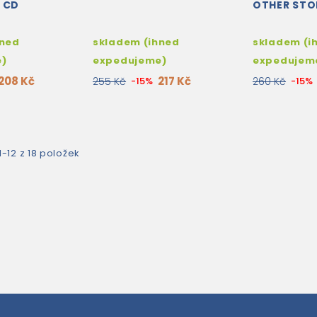
 CD
OTHER STOR
hned
skladem (ihned
skladem (i
e)
expedujeme)
expedujem
208 Kč
217 Kč
255 Kč
-15%
260 Kč
-15%
-12 z 18 položek