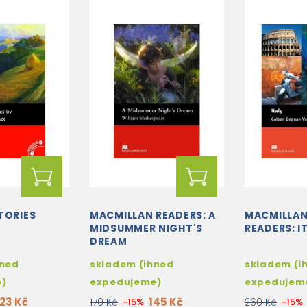
TORIES
MACMILLAN READERS: A
MACMILLAN
MIDSUMMER NIGHT'S
READERS: I
DREAM
hned
skladem (ihned
skladem (i
e)
expedujeme)
expedujem
123 Kč
145 Kč
170 Kč
-15%
260 Kč
-15%