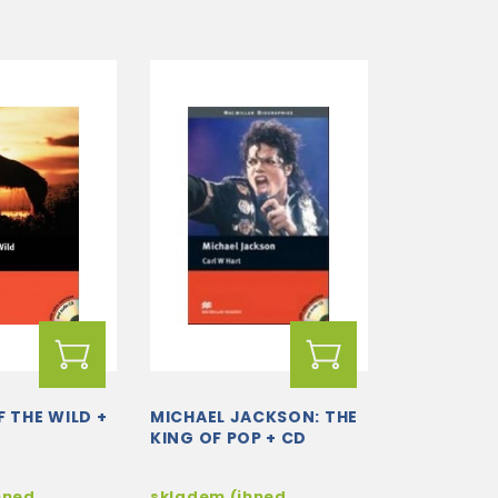
F THE WILD +
MICHAEL JACKSON: THE
KING OF POP + CD
hned
skladem (ihned