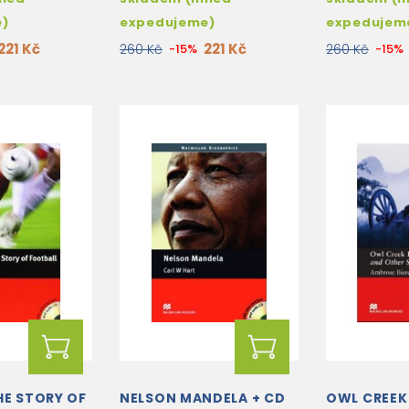
e)
expedujeme)
expedujem
221 Kč
221 Kč
260 Kč
-15%
260 Kč
-15%
HE STORY OF
NELSON MANDELA + CD
OWL CREEK