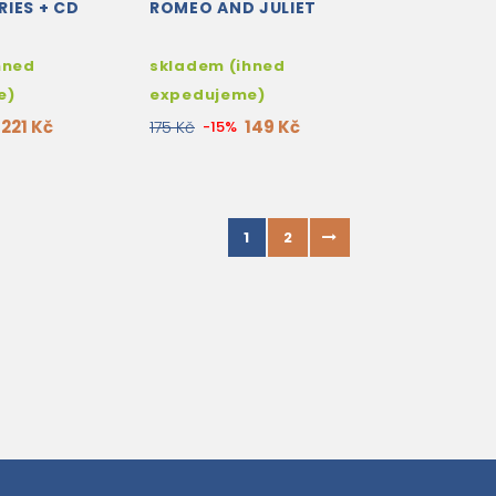
IES + CD
ROMEO AND JULIET
hned
skladem (ihned
e)
expedujeme)
221 Kč
149 Kč
175 Kč
-15%
1
2