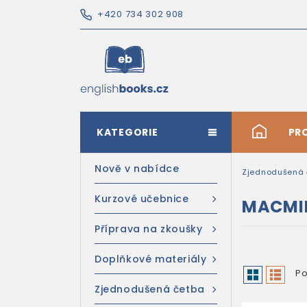
+420 734 302 908
KATEGORIE
#
PR
Nově v nabídce
Zjednodušená 
Kurzové učebnice
MACMIL
Příprava na zkoušky
Doplňkové materiály
Po
Zjednodušená četba