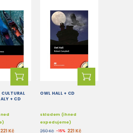
 CULTURAL
OWL HALL + CD
TALY + CD
hned
skladem (ihned
e)
expedujeme)
221 Kč
221 Kč
260 Kč
-15%