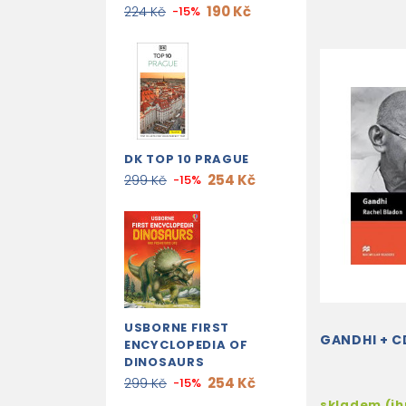
190 Kč
224 Kč
-15%
DK TOP 10 PRAGUE
254 Kč
299 Kč
-15%
USBORNE FIRST
GANDHI + C
ENCYCLOPEDIA OF
DINOSAURS
254 Kč
299 Kč
-15%
skladem (i