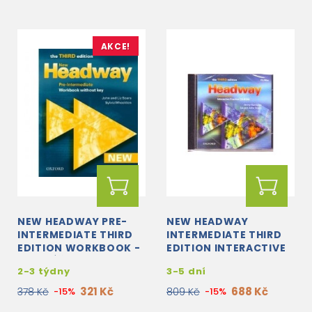
AKCE!
NEW HEADWAY PRE-
NEW HEADWAY
INTERMEDIATE THIRD
INTERMEDIATE THIRD
EDITION WORKBOOK -
EDITION INTERACTIVE
BEZ KLÍČE
PRACTICE CD-ROM
2-3 týdny
3-5 dní
321 Kč
688 Kč
378 Kč
-15%
809 Kč
-15%