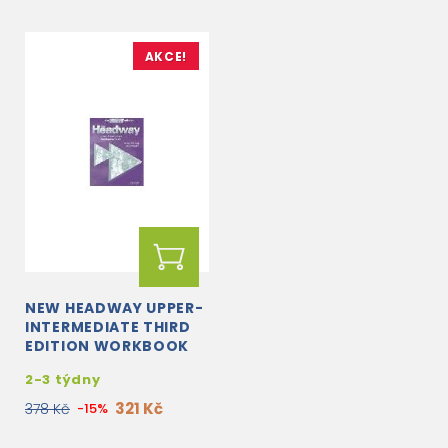
AKCE!
NEW HEADWAY UPPER-
INTERMEDIATE THIRD
EDITION WORKBOOK
WITH KEY
2-3 týdny
321 Kč
378 Kč
-15%