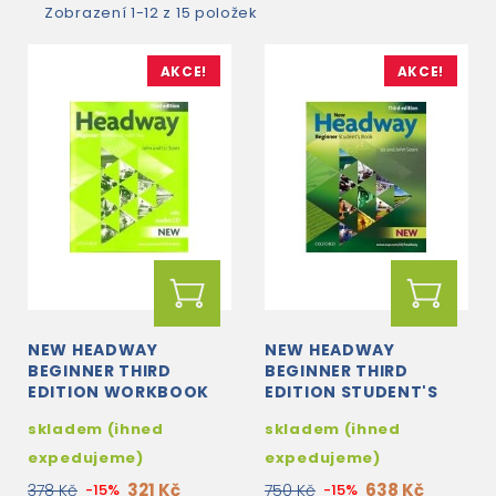
Zobrazení 1-12 z 15 položek
AKCE!
AKCE!
NEW HEADWAY
NEW HEADWAY
BEGINNER THIRD
BEGINNER THIRD
EDITION WORKBOOK
EDITION STUDENT'S
WITH KEY + STUDENTS
BOOK
skladem (ihned
skladem (ihned
WORKBOOK CD
expedujeme)
expedujeme)
321 Kč
638 Kč
378 Kč
-15%
750 Kč
-15%