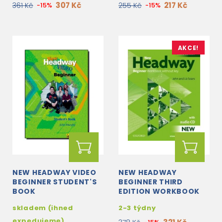
307 Kč
217 Kč
361 Kč
-15%
255 Kč
-15%
AKCE!
NEW HEADWAY VIDEO
NEW HEADWAY
BEGINNER STUDENT'S
BEGINNER THIRD
BOOK
EDITION WORKBOOK
WITHOUT KEY +
skladem (ihned
2-3 týdny
STUDENT'S
WORKBOOK CD
expedujeme)