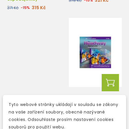
321 Kč
378 Kč
-15%
315 Kč
371 Kč
-15%
NEW HEADWAY UPPER-
INTERMEDIATE THIRD
Tyto webové stránky ukládají v souladu se zákony
EDITION INTERACTIVE
na vaše zařízení soubory, obecně nazývané
PRACTICE CD-ROM
3-5 dní
cookies. Odsouhlaste prosím nastavení cookies
688 Kč
809 Kč
-15%
souborů pro použití webu.