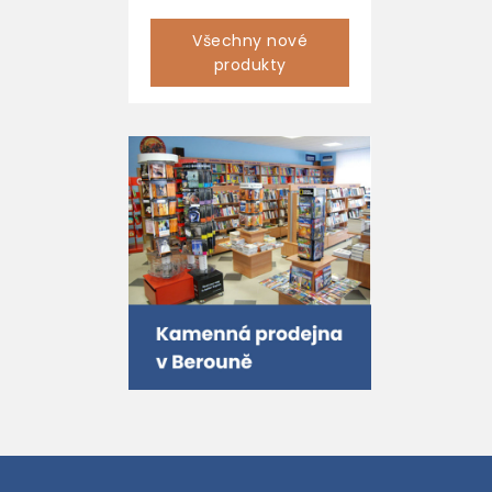
Všechny nové
produkty