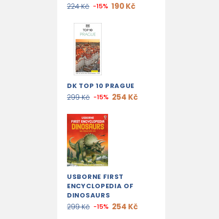
190 Kč
224 Kč
-15%
DK TOP 10 PRAGUE
254 Kč
299 Kč
-15%
USBORNE FIRST
ENCYCLOPEDIA OF
DINOSAURS
254 Kč
299 Kč
-15%