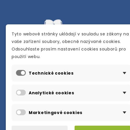
Tyto webové stránky ukládají v souladu se zákony na
vaše zařízení soubory, obecně nazývané cookies.
Odsouhlaste prosím nastavení cookies souborů pro
Internetové a kamenné knihkupectví se
použití webu.
sídlem v Berouně. Specializuje se na pro
materiálů určených pro studium a výuku
Technické cookies
anglického jazyka.
Karly Machové 48 Beroun 266 01
Analytické cookies
+420 734 302 908
info@englishbooks.cz
Marketingové cookies