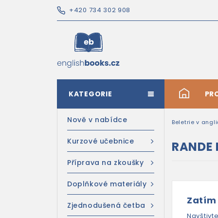
+420 734 302 908
KATEGORIE
#
PR
Nově v nabídce
Beletrie v angl
Kurzové učebnice
RANDE 
Příprava na zkoušky
Doplňkové materiály
Zatím
Zjednodušená četba
Navštivt