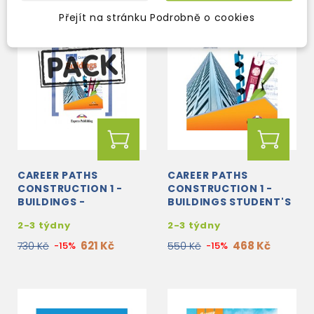
Přejít na stránku Podrobně o cookies
CAREER PATHS
CAREER PATHS
CONSTRUCTION 1 -
CONSTRUCTION 1 -
BUILDINGS -
BUILDINGS STUDENT'S
TEACHER'S BOOK +
BOOK WITH DIGIBOOK
2-3 týdny
2-3 týdny
STUDENT'S BOOK +
APP.
CROSS-PLATFORM...
621 Kč
468 Kč
730 Kč
-15%
550 Kč
-15%