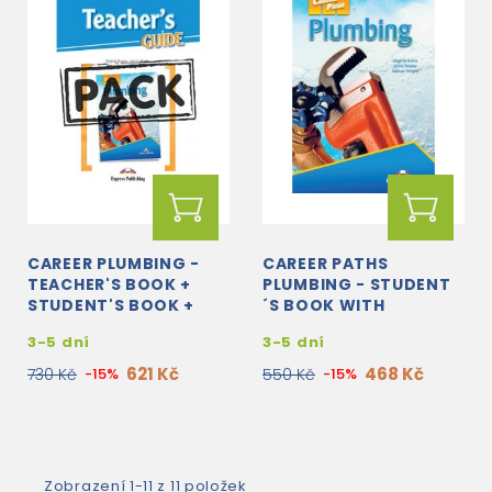
CAREER PLUMBING -
CAREER PATHS
TEACHER'S BOOK +
PLUMBING - STUDENT
STUDENT'S BOOK +
´S BOOK WITH
CROSS-PLATFORM
DIGIBOOK APP.
3-5 dní
3-5 dní
APPLICATION WITH
AUDIO
621 Kč
468 Kč
730 Kč
-15%
550 Kč
-15%
Zobrazení 1-11 z 11 položek