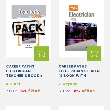
CAREER PATHS
CAREER PATHS
ELECTRICIAN
ELECTRICIAN STUDENT
TEACHER'S BOOK +
´S BOOK WITH
STUDENT'S BOOK +
DIGIBOOK APP.
3-5 dní
2-3 týdny
CROSS-PLATFORM
APPLICATION WITH
621 Kč
468 Kč
730 Kč
-15%
550 Kč
-15%
AUDIO CD