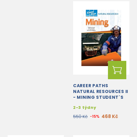
CAREER PATHS
NATURAL RESOURCES II
- MINING STUDENT´S
BOOK WITH DIGIBOOK
2-3 týdny
APP.
468 Kč
550 Kč
-15%