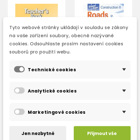
Tyto webové stránky ukládají v souladu se zákony
na vaše zařízení soubory, obecně nazývané
cookies. Odsouhlaste prosím nastavení cookies
souborů pro použití webu.
Technické cookies
CAREER PATHS
CAREER PATHS
CONSTRUCTION 2 -
CONSTRUCTION 2 -
Analytické cookies
ROADS & HIGHWAYS -
ROADS & HIGHWAYS -
TEACHER'S BOOK +
STUDENT´S BOOK
2-3 týdny
3-5 dní
STUDENT'S BOOK +
WITH DIGIBOOK APP.
CROSS-PLATFORM...
Marketingové cookies
574 Kč
468 Kč
675 Kč
-15%
550 Kč
-15%
Jen nezbytné
Přijmout vše