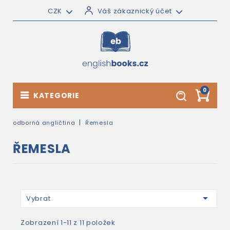
CZK
Váš zákaznický účet
0
KATEGORIE
odborná angličtina
Řemesla
ŘEMESLA

Vybrat
Zobrazení 1-11 z 11 položek