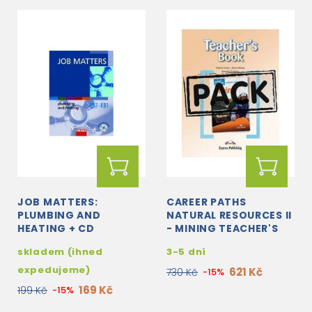
JOB MATTERS:
CAREER PATHS
PLUMBING AND
NATURAL RESOURCES II
HEATING + CD
- MINING TEACHER'S
BOOK + STUDENT'S
skladem (ihned
3-5 dní
BOOK + CROSS-
PLATFORM...
expedujeme)
621 Kč
730 Kč
-15%
169 Kč
199 Kč
-15%