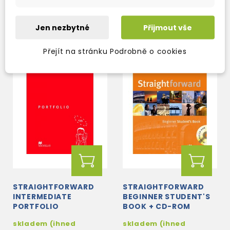
225 Kč
509 Kč
265 Kč
-15%
599 Kč
-15%
Jen nezbytné
Přijmout vše
Přejít na stránku Podrobně o cookies
STRAIGHTFORWARD
STRAIGHTFORWARD
INTERMEDIATE
BEGINNER STUDENT'S
PORTFOLIO
BOOK + CD-ROM
skladem (ihned
skladem (ihned