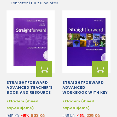
Zobrazení 1-8 z 8 položek
STRAIGHTFORWARD
STRAIGHTFORWARD
ADVANCED TEACHER'S
ADVANCED
BOOK AND RESOURCE
WORKBOOK WITH KEY
PACK
+ CD
skladem (ihned
skladem (ihned
expedujeme)
expedujeme)
803 Kč
225 Kč
945 Kč
-15%
265 Kč
-15%