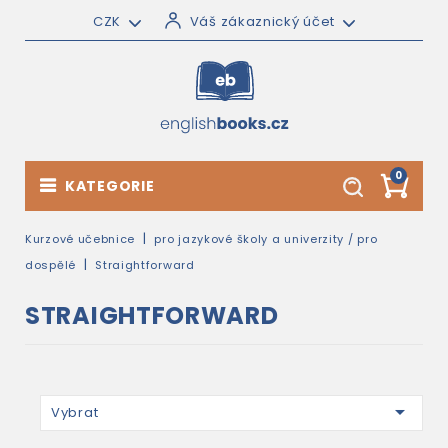
CZK
Váš zákaznický účet
0
KATEGORIE
Kurzové učebnice
pro jazykové školy a univerzity / pro
dospělé
Straightforward
STRAIGHTFORWARD

Vybrat