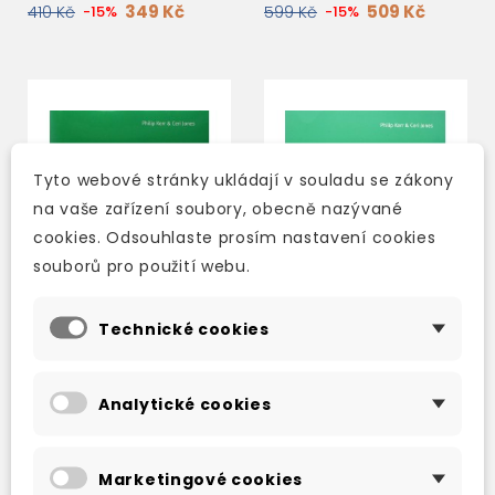
349 Kč
509 Kč
410 Kč
-15%
599 Kč
-15%
Tyto webové stránky ukládají v souladu se zákony
na vaše zařízení soubory, obecně nazývané
cookies. Odsouhlaste prosím nastavení cookies
souborů pro použití webu.
Technické cookies
STRAIGHTFORWARD
STRAIGHTFORWARD
Analytické cookies
UPPER-INTERMEDIATE
UPPER-INTERMEDIATE
WORKBOOK WITH KEY
STUDENT'S BOOK +
+ AUDIO CD
CD-ROM
skladem (ihned
skladem (ihned
Marketingové cookies
expedujeme)
expedujeme)