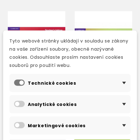
Tyto webové stránky ukládají v souladu se zákony
na vaše zařízení soubory, obecně nazývané
cookies. Odsouhlaste prosím nastavení cookies
souborů pro použití webu.
Technické cookies
CAMBRIDGE LITTLE
CAMBRIDGE LITTLE
STEPS 3 TEACHER'S
STEPS 3 NUMERACY
Analytické cookies
EDITION
BOOK
2-3 týdny
2-3 týdny
Marketingové cookies
1 105 Kč
395 Kč
1 300 Kč
-15%
465 Kč
-15%