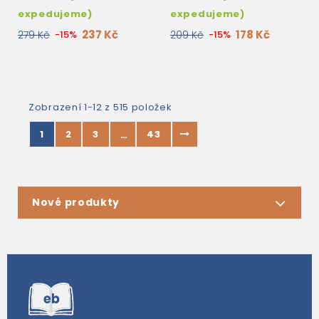
expedujeme)
expedujeme)
237 Kč
178 Kč
279 Kč
-15%
209 Kč
-15%
Zobrazení 1-12 z 515 položek
1
2
3
43
…
Nové produkty