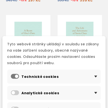
297 Kč
339 Kč
349 Kč
-15%
399 Kč
-15%
Tyto webové stránky ukládají v souladu se zákony
na vaše zařízení soubory, obecně nazývané
cookies. Odsouhlaste prosím nastavení cookies
souborů pro použití webu.
Technické cookies
A ROOM OF ONE'S OWN
THE LIFE AND
ADVENTURES OF
SANTA CLAUS
Analytické cookies
skladem (ihned
skladem (ihned
expedujeme)
expedujeme)