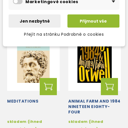
Marketingové cookies
280 Kč
229 Kč
329 Kč
-15%
269 Kč
-15%
Jen nezbytné
Přijmout vše
Přejít na stránku Podrobně o cookies
MEDITATIONS
ANIMAL FARM AND 1984
NINETEEN EIGHTY-
FOUR
skladem (ihned
skladem (ihned