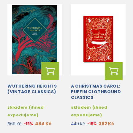
WUTHERING HEIGHTS
A CHRISTMAS CAROL:
(VINTAGE CLASSICS)
PUFFIN CLOTHBOUND
CLASSICS
skladem (ihned
skladem (ihned
expedujeme)
expedujeme)
484 Kč
382 Kč
569 Kč
-15%
449 Kč
-15%