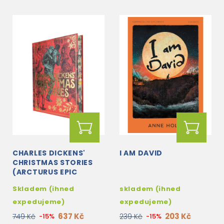
CHARLES DICKENS'
I AM DAVID
CHRISTMAS STORIES
(ARCTURUS EPIC
CLASSICS)
Skladem (ihned
skladem (ihned
expedujeme)
expedujeme)
637 Kč
203 Kč
749 Kč
-15%
239 Kč
-15%