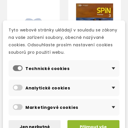
Tyto webové stránky ukládají v souladu se zákony
na vaše zařízení soubory, obecně nazývané
cookies. Odsouhlaste prosím nastavení cookies
souborů pro použití webu.
Technické cookies
SPIN 3 INTERACTIVE
SPIN 3 GRAMMAR
WHITEBOARD
SOFTWARE CD-ROM
Analytické cookies
WITH CCT
2-3 týdny
2-3 týdny
2 451 Kč
614 Kč
2 884 Kč
-15%
740 Kč
-17%
Marketingové cookies
Jen nezbytné
Přijmout vše