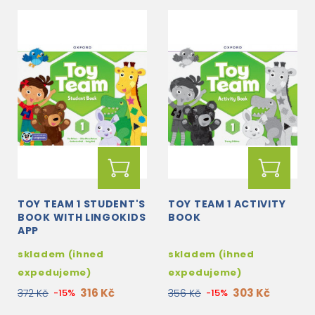
TOY TEAM 1 STUDENT'S
TOY TEAM 1 ACTIVITY
BOOK WITH LINGOKIDS
BOOK
APP
skladem (ihned
skladem (ihned
expedujeme)
expedujeme)
316 Kč
303 Kč
372 Kč
-15%
356 Kč
-15%