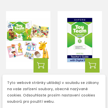
TOY TEAM 1 - 3
TOY TEAM 1 TEACHER'S
CLASSROOM RESOURCE
GUIDE WITH DIGITAL
Tyto webové stránky ukládají v souladu se zákony
PACK
PACK
na vaše zařízení soubory, obecně nazývané
3-5 dní
cookies. Odsouhlaste prosím nastavení cookies
3-5 dní
souborů pro použití webu.
2 906 Kč
774 Kč
3 229 Kč
-10%
860 Kč
-10%