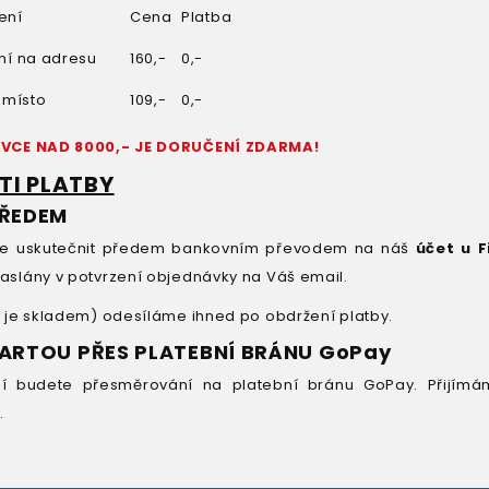
ení
Cena
Platba
ní na adresu
160,-
0,-
 místo
109,-
0,-
VCE NAD 8000,- JE DORUČENÍ ZDARMA!
I PLATBY
PŘEDEM
te uskutečnit předem bankovním převodem na náš
účet u F
slány v potvrzení objednávky na Váš email.
 je skladem) odesíláme ihned po obdržení platby.
ARTOU PŘES PLATEBNÍ BRÁNU GoPay
í budete přesměrování na platební bránu GoPay. Přijí
d
.