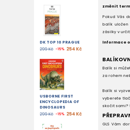
změnit term
Pokud Vás d
balík uložen
zásilky v urč
DK TOP 10 PRAGUE
Informace o
254 Kč
299 Kč
-15%
BALÍKOV
Balík si může
za rohem neb
Balík si vyz
USBORNE FIRST
vyberete tlač
ENCYCLOPEDIA OF
skočit sami?
DINOSAURS
254 Kč
299 Kč
-15%
PŘEPRAV
GLS Vám doru