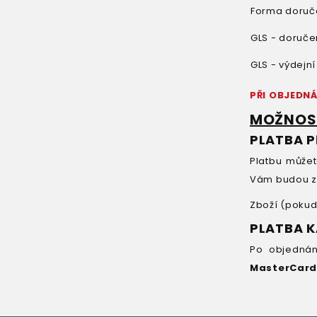
Forma doruč
GLS - doruče
GLS - výdejní
PŘI OBJEDNÁ
MOŽNOST
PLATBA 
Platbu může
Vám budou za
Zboží (pokud
PLATBA K
Po objednán
MasterCar