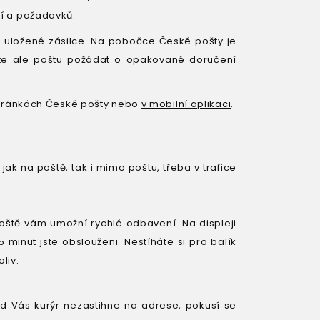
tí a požadavků.
 uložené zásilce. Na pobočce České pošty je
žete ale poštu požádat o opakované doručení
tránkách České pošty nebo
v mobilní aplikaci
.
jak na poště, tak i mimo poštu, třeba v trafice
oště vám umožní rychlé odbavení. Na displeji
 minut jste obslouženi. Nestíháte si pro balík
liv.
 Vás kurýr nezastihne na adrese, pokusí se