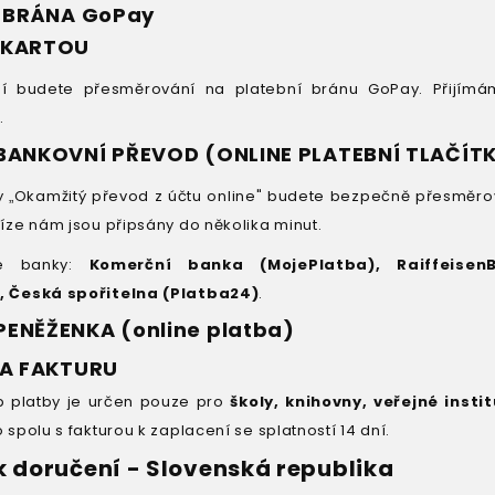
 BRÁNA GoPay
 KARTOU
í budete přesměrování na platební bránu GoPay. Přijí
d
.
BANKOVNÍ PŘEVOD (ONLINE PLATEBNÍ TLAČÍT
y
Okamžitý převod z účtu online" budete bezpečně přesměro
„
íze nám jsou připsány do několika minut.
né banky:
Komerční banka (MojePlatba), Raiffeisen
 Česká spořitelna (Platba24)
.
ENĚŽENKA (online platba)
NA FAKTURU
b platby je určen pouze pro
školy, knihovny, veřejné inst
spolu s fakturou k zaplacení se splatností 14 dní.
 doručení - Slovenská republika