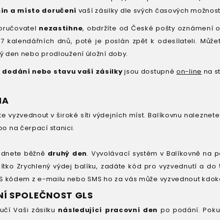
ín a místo doručení
vaší zásilky dle svých časových možnos
oručovatel
nezastihne
, obdržíte od České pošty oznámení o
 7 kalendářních dnů, poté je poslán zpět k odesílateli. Mů
itý den nebo prodloužení úložní doby.
 dodání nebo stavu vaší zásilky
jsou dostupné
on-line
na s
NA
te vyzvednout v široké síti výdejních míst. Balíkovnu naleznete 
o na čerpací stanici.
vednete běžně
druhý den
. Vyvolávací systém v Balíkovně na p
ítko Zrychlený výdej balíku, zadáte kód pro vyzvednutí a do 5
 S kódem z e-mailu nebo SMS ho za vás může vyzvednout kdoko
NÍ SPOLEČNOST GLS
čí Vaši zásilku
následující pracovní den
po podání. Pokud