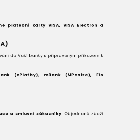
máme
platební karty VISA, VISA Electron a
KA)
váni do Vaší banky s připraveným příkazem k
Bank (ePlatby), mBank (MPeníze), Fio
ituce a smluvní zákazníky
. Objednané zboží