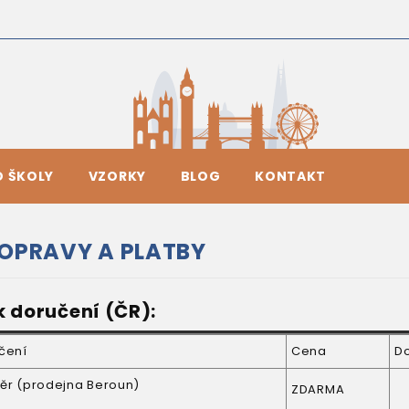
O ŠKOLY
VZORKY
BLOG
KONTAKT
OPRAVY A PLATBY
 doručení (ČR):
čení
Cena
D
ěr (prodejna Beroun)
ZDARMA