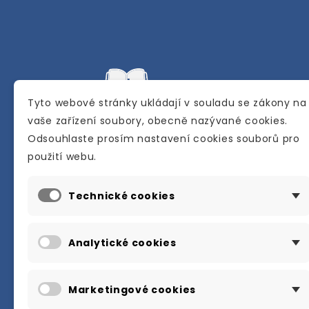
Tyto webové stránky ukládají v souladu se zákony na
vaše zařízení soubory, obecně nazývané cookies.
Odsouhlaste prosím nastavení cookies souborů pro
Internetové a kamenné knihkupectví se
použití webu.
sídlem v Berouně. Specializuje se na pro
materiálů určených pro studium a výuku
Technické cookies
anglického jazyka.
Karly Machové 48 Beroun 266 01
Analytické cookies
+420 734 302 908
info@englishbooks.cz
Marketingové cookies