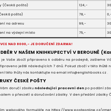
ky (Česká pošta)
124,-
30
(Česká pošta)
78,-
0,
ení na adresu
99,-
30
ení na výdejní místo
75,-
30
VCE NAD 8000,- JE DORUČENÍ ZDARMA!
DBĚR V NAŠEM KNIHKUPECTVÍ V BEROUNĚ (Ka
dy je Vaše zboží připraveno k odběru na prodejně, zašleme 
řipraveno ještě následujících 7 dnů. Pokud zboží v této lhůtě
ní této lhůty nás kontaktujte na email info@englishbooks.cz .
 RUKY ČESKÉ POŠTY
Vám doručí zásilku
následující pracovní den
po podání zási
ilem o převzetí a doručování zásilky. V den předání zásilky Č
tvím webového formuláře na https://www.postaonline.cz/zme