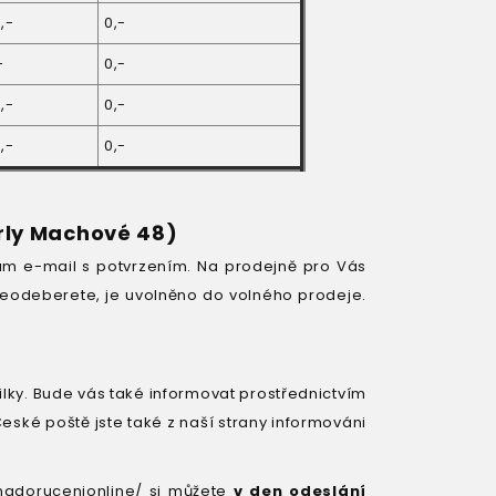
,-
0,-
-
0,-
,-
0,-
,-
0,-
rly Machové 48)
Vám e-mail s potvrzením. Na prodejně pro Vás
 neodeberete, je uvolněno do volného prodeje.
lky. Bude vás také informovat prostřednictvím
eské poště jste také z naší strany informováni
nadorucenionline/ si můžete
v den odeslání