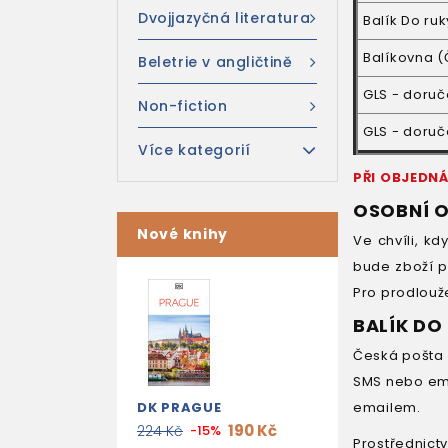
Dvojjazyčná literatura
Balík Do ru
Balíkovna 
Beletrie v angličtině
GLS - doruč
Non-fiction
GLS - doruč
Více kategorií
PŘI OBJEDNÁ
OSOBNÍ O
Nové knihy
Ve chvíli, k
bude zboží p
Pro prodlouže
BALÍK DO
Česká pošta 
SMS nebo ema
DK PRAGUE
emailem.
190 Kč
224 Kč
-15%
Prostřednic