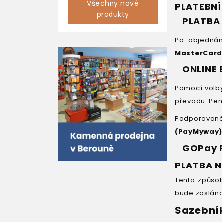
Všechny nové
PLATEBNÍ
produkty
PLATBA
Po objednán
MasterCar
ONLINE 
Pomocí volb
převodu. Pen
Podporova
(PayMyway),
GOPay P
PLATBA 
Tento způso
bude zasláno 
Sazebník