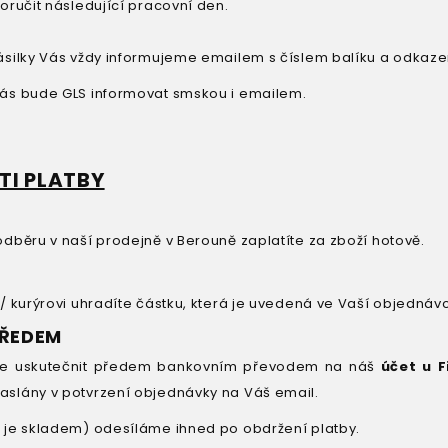
oručit následující pracovní den.
ásilky Vás vždy informujeme emailem s číslem balíku a odka
ás bude GLS informovat smskou i emailem.
I PLATBY
odběru v naší prodejně v Berouně zaplatíte za zboží hotově.
/ kurýrovi uhradíte částku, která je uvedená ve Vaší objednávc
PŘEDEM
te uskutečnit předem bankovním převodem na náš
účet u F
slány v potvrzení objednávky na Váš email.
 je skladem) odesíláme ihned po obdržení platby.