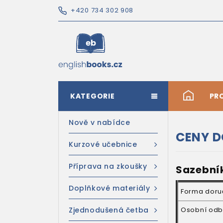
+420 734 302 908
KATEGORIE
#
PR
Nově v nabídce
CENY D
Kurzové učebnice
Příprava na zkoušky
Sazebník
Doplňkové materiály
Forma doru
Zjednodušená četba
Osobní odb