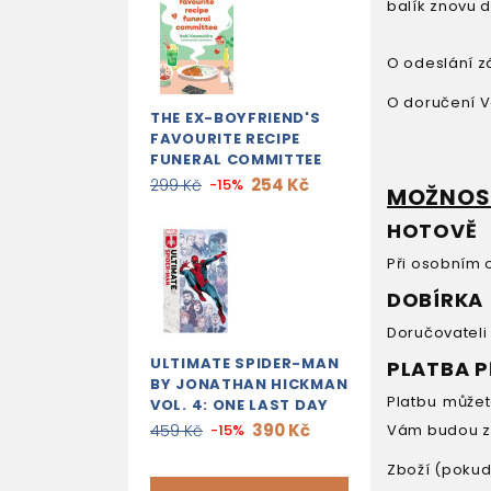
balík znovu d
O odeslání z
O doručení V
THE EX-BOYFRIEND'S
FAVOURITE RECIPE
FUNERAL COMMITTEE
254 Kč
299 Kč
-15%
MOŽNOST
HOTOVĚ
Při osobním 
DOBÍRKA
Doručovateli 
ULTIMATE SPIDER-MAN
PLATBA 
BY JONATHAN HICKMAN
Platbu může
VOL. 4: ONE LAST DAY
390 Kč
459 Kč
-15%
Vám budou za
Zboží (pokud