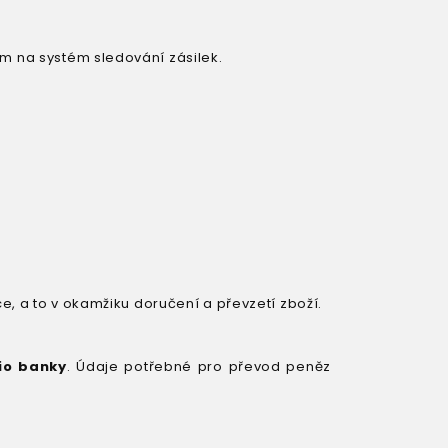
zem na
systém sledování zásilek
.
e, a to v okamžiku doručení a převzetí zboží.
io banky
. Údaje potřebné pro převod peněz