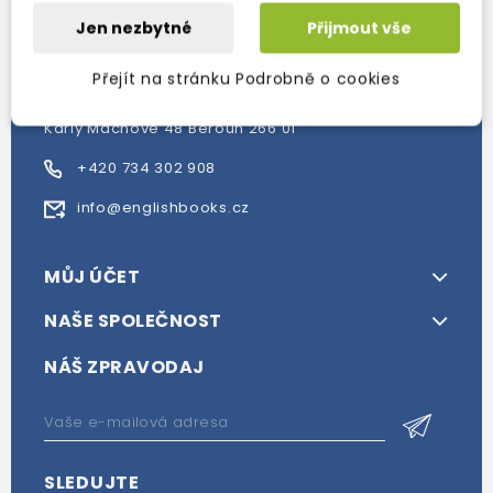
Internetové a kamenné knihkupectví se sídlem v
Jen nezbytné
Přijmout vše
Berouně. Specializuje se na prodej materiálů
určených pro studium a výuku anglického jazyka.
Přejít na stránku Podrobně o cookies
Karly Machové 48 Beroun 266 01
+420 734 302 908
info@englishbooks.cz
MŮJ ÚČET
NAŠE SPOLEČNOST
NÁŠ ZPRAVODAJ
SLEDUJTE