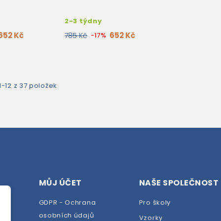
2-3 týdny
652 Kč
652 Kč
785 Kč
-17%
-12 z 37 položek
MŮJ ÚČET
NAŠE SPOLEČNOST
GDPR - Ochrana
Pro školy
osobních údajů
Vzorky