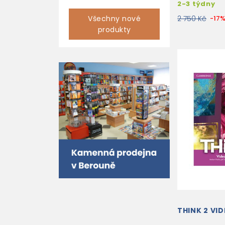
2-3 týdny
Všechny nové
2 750 Kč
-17
produkty
THINK 2 VI