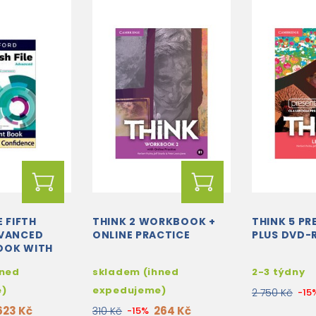
E FIFTH
THINK 2 WORKBOOK +
THINK 5 P
DVANCED
ONLINE PRACTICE
PLUS DVD-
OOK WITH
 EXAM
hned
skladem (ihned
2-3 týdny
E
e)
expedujeme)
2 750 Kč
-15
623 Kč
264 Kč
310 Kč
-15%