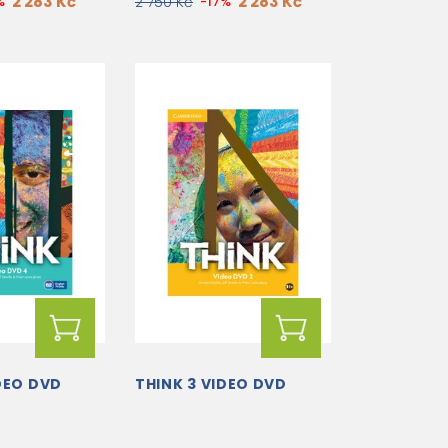
2 283 Kč
2 283 Kč
%
2 750 Kč
-17%
DEO DVD
THINK 3 VIDEO DVD