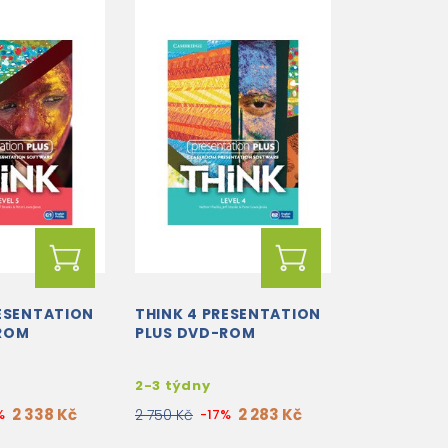
RESENTATION
THINK 4 PRESENTATION
ROM
PLUS DVD-ROM
2-3 týdny
2 338 Kč
2 283 Kč
%
2 750 Kč
-17%