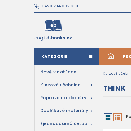
+420 734 302 908
KATEGORIE
#
PR
Nově v nabídce
Kurzové učebn
Kurzové učebnice
THINK
Příprava na zkoušky
Doplňkové materiály
Po
Zjednodušená četba