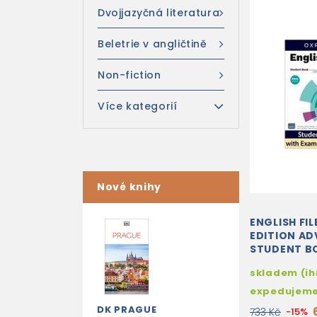
Dvojjazyčná literatura
Beletrie v angličtině
Non-fiction
Více kategorií
Nové knihy
ENGLISH FIL
EDITION A
STUDENT B
ACCESS TO
skladem (i
CONFIDENC
expedujem
DK PRAGUE
733 Kč
-15%