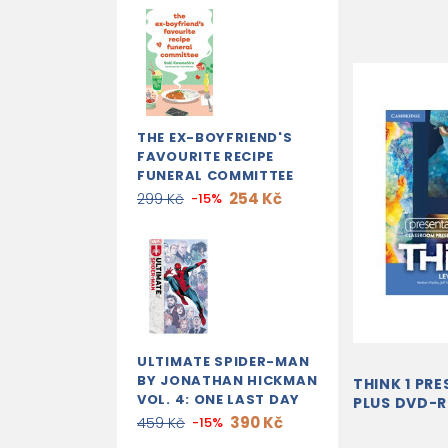
THE EX-BOYFRIEND'S
FAVOURITE RECIPE
FUNERAL COMMITTEE
254 Kč
299 Kč
-15%
ULTIMATE SPIDER-MAN
BY JONATHAN HICKMAN
THINK 1 PR
VOL. 4: ONE LAST DAY
PLUS DVD-
390 Kč
459 Kč
-15%