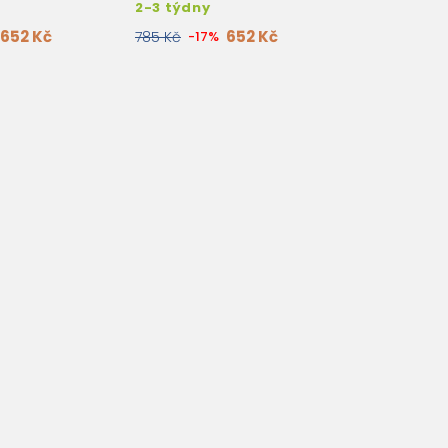
2-3 týdny
652 Kč
652 Kč
785 Kč
-17%