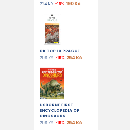
190 Kč
224 Kč
-15%
DK TOP 10 PRAGUE
254 Kč
299 Kč
-15%
USBORNE FIRST
ENCYCLOPEDIA OF
DINOSAURS
254 Kč
299 Kč
-15%