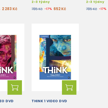
2-3 týdny
2-3 týdny
2 283 Kč
652 Kč
%
785 Kč
-17%
785 Kč
-17%
DEO DVD
THINK 1 VIDEO DVD