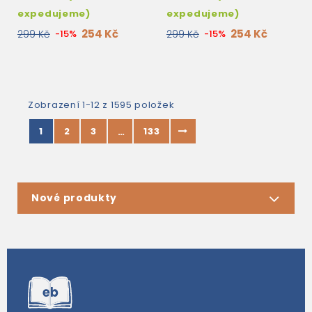
expedujeme)
expedujeme)
254 Kč
254 Kč
299 Kč
-15%
299 Kč
-15%
Zobrazení 1-12 z 1595 položek
1
2
3
133
…
Nové produkty