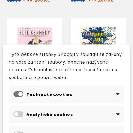
280 Kč
280 Kč
329 Kč
-15%
329 Kč
-15%
Tyto webové stránky ukládají v souladu se zákony
na vaše zařízení soubory, obecně nazývané
cookies. Odsouhlaste prosím nastavení cookies
souborů pro použití webu.
Technické cookies
THE SCORE (OFF-
TOMORROW, AND
CAMPUS BOOK 3)
TOMORROW, AND
TOMORROW
Analytické cookies
skladem (ihned
skladem (ihned
expedujeme)
expedujeme)