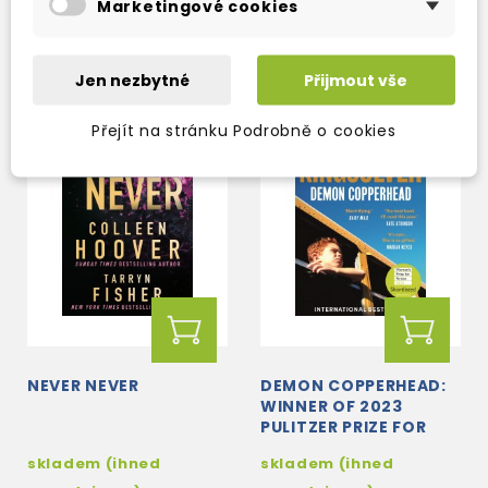
Marketingové cookies
280 Kč
254 Kč
329 Kč
-15%
299 Kč
-15%
Jen nezbytné
Přijmout vše
Přejít na stránku Podrobně o cookies
NEVER NEVER
DEMON COPPERHEAD:
WINNER OF 2023
PULITZER PRIZE FOR
FICTION
skladem (ihned
skladem (ihned