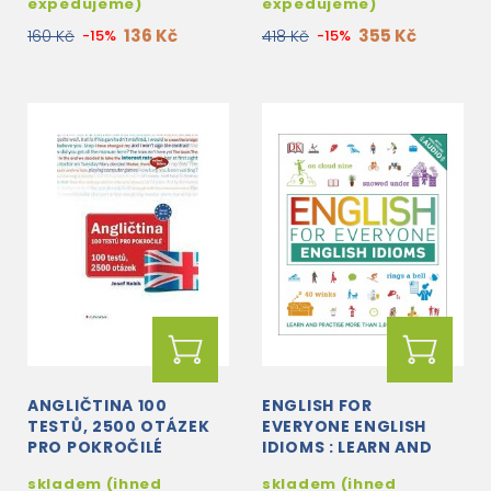
expedujeme)
expedujeme)
136 Kč
355 Kč
160 Kč
-15%
418 Kč
-15%
ANGLIČTINA 100
ENGLISH FOR
TESTŮ, 2500 OTÁZEK
EVERYONE ENGLISH
PRO POKROČILÉ
IDIOMS : LEARN AND
PRACTISE COMMON
skladem (ihned
skladem (ihned
IDIOMS AND