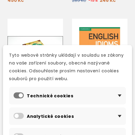
450 Kč
246 Kč
289 Kč
-15%
Tyto webové stránky ukládají v souladu se zákony
na vaše zařízení soubory, obecně nazývané
cookies. Odsouhlaste prosím nastavení cookies
souborů pro použití webu.
Technické cookies
FUN CARD ENGLISH
ENGLISH IDIOMS IN USE
IDIOMS IN
ADVANCED SECOND
CONVERSATION
EDITION WITH
Analytické cookies
ANSWERS
skladem (ihned
skladem (ihned
expedujeme)
expedujeme)