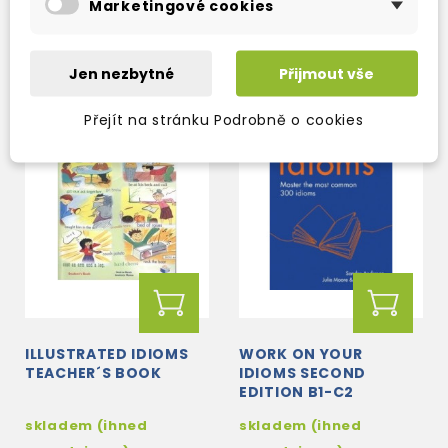
Marketingové cookies
246 Kč
723 Kč
289 Kč
-15%
850 Kč
-15%
Jen nezbytné
Přijmout vše
Přejít na stránku Podrobně o cookies
ILLUSTRATED IDIOMS
WORK ON YOUR
TEACHER´S BOOK
IDIOMS SECOND
EDITION B1-C2
skladem (ihned
skladem (ihned