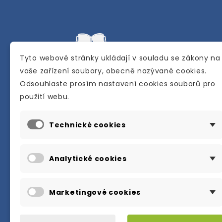
Tyto webové stránky ukládají v souladu se zákony na
vaše zařízení soubory, obecně nazývané cookies.
Odsouhlaste prosím nastavení cookies souborů pro
Internetové a kamenné knihkupectví se
použití webu.
sídlem v Berouně. Specializuje se na pro
materiálů určených pro studium a výuku
Technické cookies
anglického jazyka.
Karly Machové 48 Beroun 266 01
Analytické cookies
+420 734 302 908
info@englishbooks.cz
Marketingové cookies