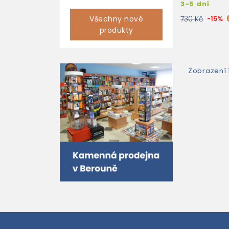
3-5 dní
APPLICATIO
AUDIO CD
Všechny nové
730 Kč
-15%
produkty
Zobrazení 