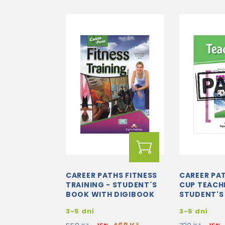
CAREER PATHS FITNESS
CAREER PA
TRAINING - STUDENT´S
CUP TEACH
BOOK WITH DIGIBOOK
STUDENT'S
APP.
CROSS-PL
3-5 dní
3-5 dní
APPLICATI
AUDIO CD