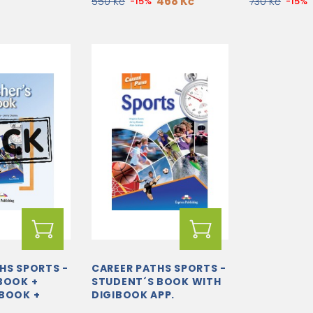
468 Kč
550 Kč
-15%
730 Kč
-15%
HS SPORTS -
CAREER PATHS SPORTS -
BOOK +
STUDENT´S BOOK WITH
 BOOK +
DIGIBOOK APP.
TFORM