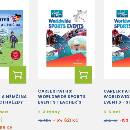
Á
CAREER PATHS:
CAREER PA
 A NĚMČINA
WORLDWIDE SPORTS
WORLDWID
CÍ HVĚZDY
EVENTS TEACHER'S
EVENTS - 
BOOK + STUDENT'S
BOOK WITH
hned
2-3 týdny
3-5 dní
BOOK + CROSS-
APP.
PLATFORM...
e)
621 Kč
730 Kč
-15%
550 Kč
-15%
169 Kč