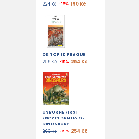
190 Kč
224 Kč
-15%
DK TOP 10 PRAGUE
254 Kč
299 Kč
-15%
USBORNE FIRST
ENCYCLOPEDIA OF
DINOSAURS
254 Kč
299 Kč
-15%