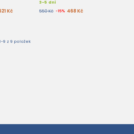
3-5 dní
N WITH
621 Kč
468 Kč
550 Kč
-15%
1-9 z 9 položek