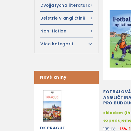
Dvojjazyčná literatura
Beletrie v angličtině
Non-fiction
Více kategorií
Nové knihy
FOTBALOV
ANGLIČTINA
PRO BUDOU
skladem (i
expedujem
DK PRAGUE
199 Kč
-15%