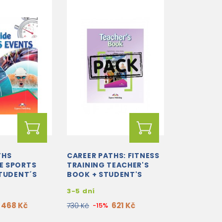
THS
CAREER PATHS: FITNESS
E SPORTS
TRAINING TEACHER'S
STUDENT´S
BOOK + STUDENT'S
 DIGIBOOK
BOOK + CROSS-
3-5 dní
PLATFORM APPLICATION
WITH...
468 Kč
621 Kč
730 Kč
-15%