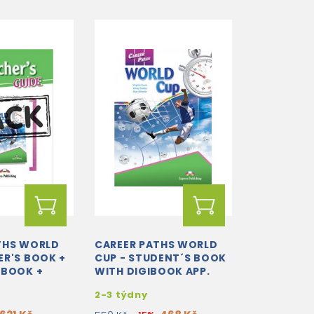
THS WORLD
CAREER PATHS WORLD
ER'S BOOK +
CUP - STUDENT´S BOOK
 BOOK +
WITH DIGIBOOK APP.
ATFORM
2-3 týdny
ON WITH