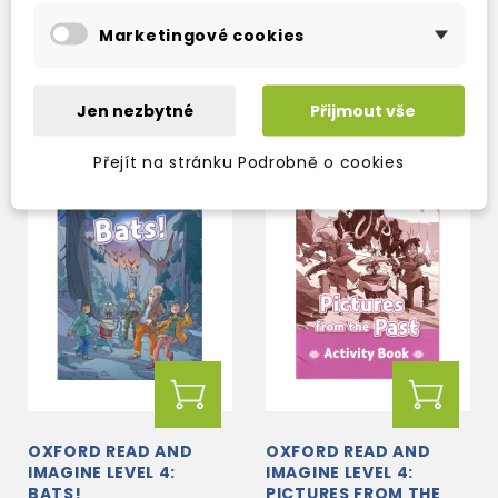
skladem (ihned
skladem (ihned
Marketingové cookies
expedujeme)
expedujeme)
150 Kč
217 Kč
177 Kč
-15%
255 Kč
-15%
Jen nezbytné
Přijmout vše
Přejít na stránku Podrobně o cookies
OXFORD READ AND
OXFORD READ AND
IMAGINE LEVEL 4:
IMAGINE LEVEL 4:
BATS!
PICTURES FROM THE