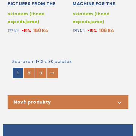
PICTURES FROM THE
MACHINE FOR THE
PAST
FUTURE ACTIVITY
skladem (ihned
skladem (ihned
BOOK
expedujeme)
expedujeme)
150 Kč
106 Kč
177 Kč
-15%
125 Kč
-15%
Zobrazení 1-12 z 30 položek
1
2
3
Nové produkty