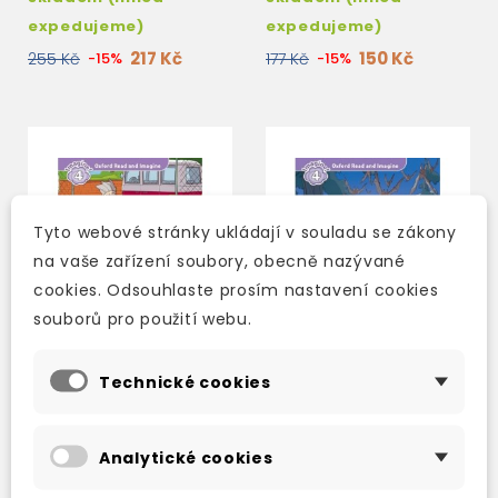
expedujeme)
expedujeme)
217 Kč
150 Kč
255 Kč
-15%
177 Kč
-15%
Tyto webové stránky ukládají v souladu se zákony
na vaše zařízení soubory, obecně nazývané
cookies. Odsouhlaste prosím nastavení cookies
souborů pro použití webu.
Technické cookies
OXFORD READ AND
OXFORD READ AND
IMAGINE LEVEL 4:
IMAGINE LEVEL 4:
Analytické cookies
CLUNK'S BRAIN
BATS! + MP3 AUDIO
DOWNLOAD