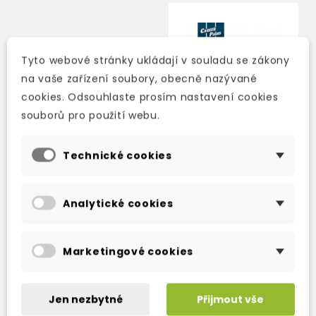
Tyto webové stránky ukládají v souladu se zákony
na vaše zařízení soubory, obecně nazývané
cookies. Odsouhlaste prosím nastavení cookies
souborů pro použití webu.
Technické cookies
CAREER PATHS:
Analytické cookies
JOURNALISM -
STUDENT´S BOOK
WITH DIGIBOOK APP.
3-5 dní
Marketingové cookies
468 Kč
550 Kč
-15%
Jen nezbytné
Přijmout vše