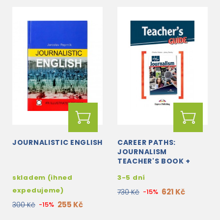
JOURNALISTIC ENGLISH
CAREER PATHS:
JOURNALISM
TEACHER'S BOOK +
STUDENT'S BOOK +
skladem (ihned
3-5 dní
CROSS-PLATFORM
APPLICATION WITH
expedujeme)
621 Kč
730 Kč
-15%
AUDIO CD
255 Kč
300 Kč
-15%