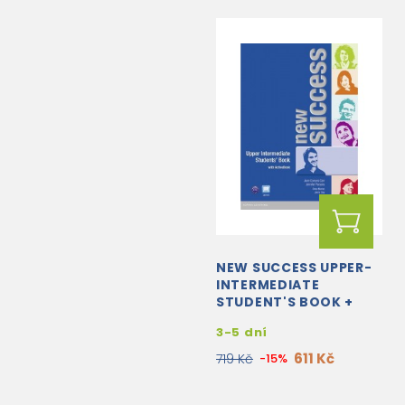
NEW SUCCESS UPPER-
INTERMEDIATE
STUDENT'S BOOK +
ACTIVE BOOK DVD-
3-5 dní
ROM
611 Kč
719 Kč
-15%