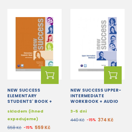
NEW SUCCESS
NEW SUCCESS UPPER-
ELEMENTARY
INTERMEDIATE
STUDENTS' BOOK +
WORKBOOK + AUDIO
ACTIVE BOOK DVD-
CD
skladem (ihned
3-5 dní
ROM
expedujeme)
374 Kč
440 Kč
-15%
559 Kč
658 Kč
-15%