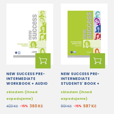
NEW SUCCESS PRE-
NEW SUCCESS PRE-
INTERMEDIATE
INTERMEDIATE
WORKBOOK + AUDIO
STUDENTS' BOOK +
CD
ACTIVE BOOK DVD-
skladem (ihned
skladem (ihned
ROM
expedujeme)
expedujeme)
360 Kč
587 Kč
423 Kč
-15%
691 Kč
-15%