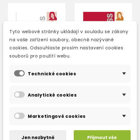
Tyto webové stránky ukládají v souladu se zákony
na vaše zařízení soubory, obecně nazývané
cookies. Odsouhlaste prosím nastavení cookies
souborů pro použití webu.
Technické cookies
NEW SUCCESS
NEW SUCCESS
Analytické cookies
INTERMEDIATE
INTERMEDIATE
WORKBOOK + AUDIO
STUDENT'S BOOK +
CD
ACTIVE BOOK DVD-
3-5 dní
2-3 týdny
ROM
Marketingové cookies
374 Kč
559 Kč
440 Kč
-15%
658 Kč
-15%
Jen nezbytné
Přijmout vše