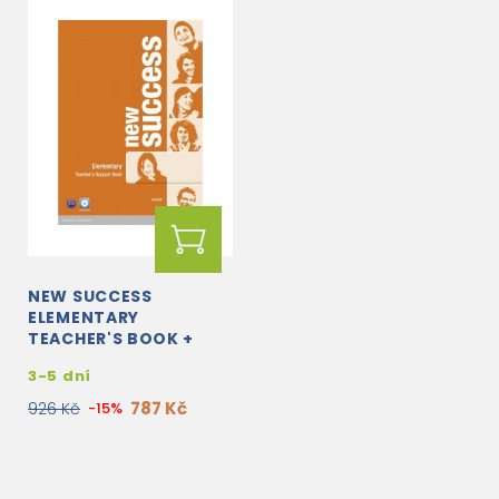
NEW SUCCESS
ELEMENTARY
TEACHER'S BOOK +
DVD-ROM
3-5 dní
787 Kč
926 Kč
-15%