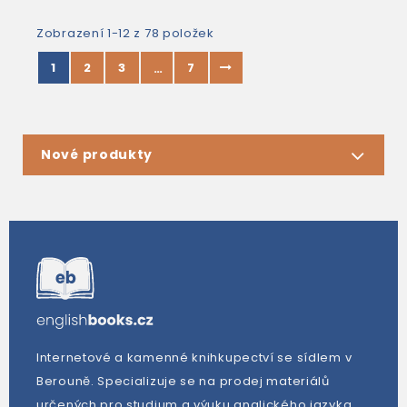
Zobrazení 1-12 z 78 položek
1
2
3
7
…
Nové produkty
Internetové a kamenné knihkupectví se sídlem v
Berouně. Specializuje se na prodej materiálů
určených pro studium a výuku anglického jazyka.