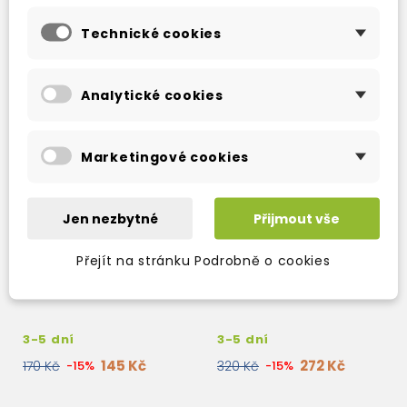
Technické cookies
Analytické cookies
Marketingové cookies
Jen nezbytné
Přijmout vše
Přejít na stránku Podrobně o cookies
CLICK ON STARTER
CLICK ON STARTER
STUDENT'S AUDIO CD
STUDENT'S BOOK
3-5 dní
3-5 dní
145 Kč
272 Kč
170 Kč
-15%
320 Kč
-15%