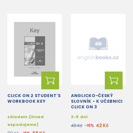
CLICK ON 2 STUDENT'S
ANGLICKO-ČESKÝ
WORKBOOK KEY
SLOVNÍK - K UČEBNICI
CLICK ON 3
skladem (ihned
3-5 dní
expedujeme)
42 Kč
49 Kč
-15%