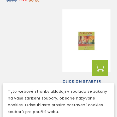
68 Kč
80 Kč
-15%
CLICK ON STARTER
CLASS AUDIO CDS
Tyto webové stránky ukládají v souladu se zákony
na vaše zařízení soubory, obecně nazývané
3-5 dní
cookies. Odsouhlaste prosím nastavení cookies
285 Kč
335 Kč
-15%
souborů pro použití webu.