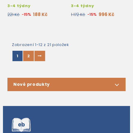
CD-ROM
3-4 týdny
3-4 týdny
188 Kč
996 Kč
221 Kč
-15%
1 172 Kč
-15%
Zobrazení 1-12 z 21 položek
1
2
Nové produkty