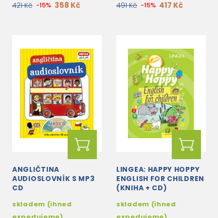
358 Kč
417 Kč
421 Kč
-15%
491 Kč
-15%
ANGLIČTINA
LINGEA: HAPPY HOPPY
AUDIOSLOVNÍK S MP3
ENGLISH FOR CHILDREN
CD
(KNIHA + CD)
skladem (ihned
skladem (ihned
expedujeme)
expedujeme)