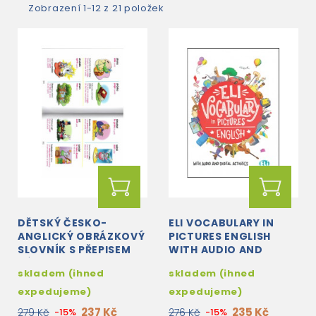
Zobrazení 1-12 z 21 položek
DĚTSKÝ ČESKO-
ELI VOCABULARY IN
ANGLICKÝ OBRÁZKOVÝ
PICTURES ENGLISH
SLOVNÍK S PŘEPISEM
WITH AUDIO AND
VÝSLOVNOST
DIGITAL ACTIVITIES
skladem (ihned
skladem (ihned
expedujeme)
expedujeme)
237 Kč
235 Kč
279 Kč
-15%
276 Kč
-15%