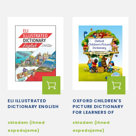
ELI ILLUSTRATED
OXFORD CHILDREN'S
DICTIONARY ENGLISH
PICTURE DICTIONARY
FOR LEARNERS OF
ENGLISH + CD WITH 20
skladem (ihned
skladem (ihned
SONGS
expedujeme)
expedujeme)