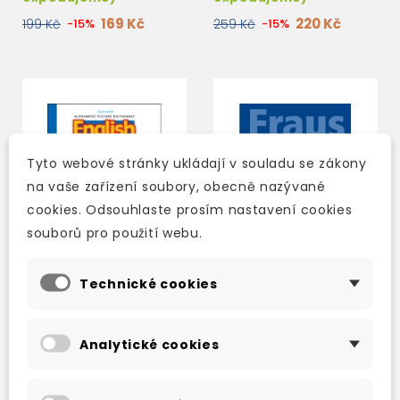
169 Kč
220 Kč
199 Kč
-15%
259 Kč
-15%
Tyto webové stránky ukládají v souladu se zákony
na vaše zařízení soubory, obecně nazývané
cookies. Odsouhlaste prosím nastavení cookies
souborů pro použití webu.
Technické cookies
ENGLISH FROM A TO Z +
FRAUS ILUSTROVANÝ
AUDIO CD
STUDIJNÍ SLOVNÍK
Analytické cookies
ANGLICKO-ČESKÝ /
ČESKO-ANGLICKÝ
skladem (ihned
skladem (ihned