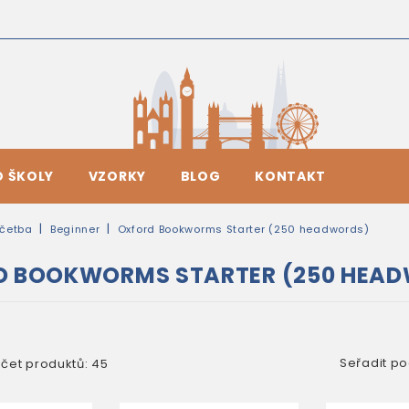
O ŠKOLY
VZORKY
BLOG
KONTAKT
četba
Beginner
Oxford Bookworms Starter (250 headwords)
D BOOKWORMS STARTER (250 HEA
Seřadit po
čet produktů: 45