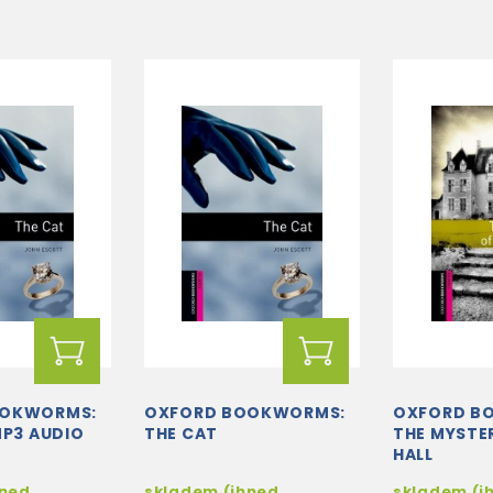
OOKWORMS:
OXFORD BOOKWORMS:
OXFORD B
MP3 AUDIO
THE CAT
THE MYSTE
HALL
hned
skladem (ihned
skladem (i