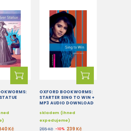
OOKWORMS:
OXFORD BOOKWORMS:
 STATUE
STARTER SING TO WIN +
MP3 AUDIO DOWNLOAD
hned
skladem (ihned
e)
expedujeme)
140 Kč
239 Kč
265 Kč
-10%