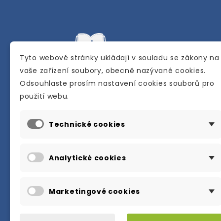
Tyto webové stránky ukládají v souladu se zákony na
vaše zařízení soubory, obecně nazývané cookies.
Odsouhlaste prosím nastavení cookies souborů pro
Internetové a kamenné knihkupectví se
použití webu.
sídlem v Berouně. Specializuje se na pro
materiálů určených pro studium a výuku
Technické cookies
anglického jazyka.
Karly Machové 48 Beroun 266 01
Analytické cookies
+420 734 302 908
info@englishbooks.cz
Marketingové cookies