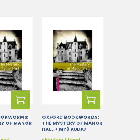
OOKWORMS:
OXFORD BOOKWORMS:
RY OF MANOR
THE MYSTERY OF MANOR
HALL + MP3 AUDIO
DOWNLOAD
hned
skladem (ihned