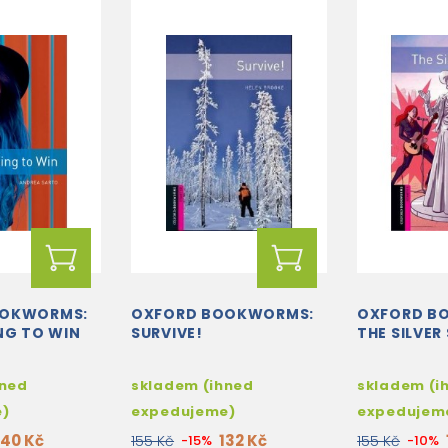
OOKWORMS:
OXFORD BOOKWORMS:
OXFORD B
NG TO WIN
SURVIVE!
THE SILVER
hned
skladem (ihned
skladem (i
e)
expedujeme)
expedujem
140 Kč
132 Kč
155 Kč
-15%
155 Kč
-10%