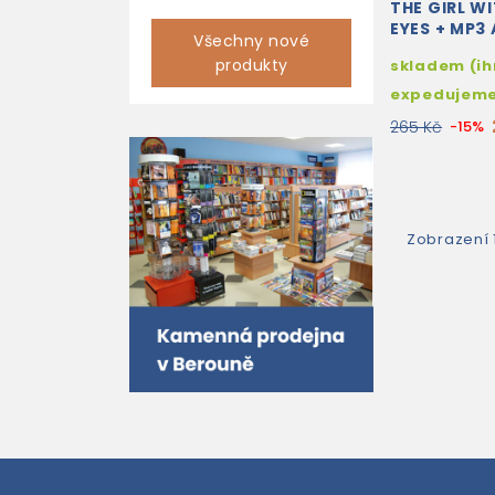
THE GIRL W
EYES + MP3
Všechny nové
DOWNLOAD
produkty
skladem (i
expedujem
265 Kč
-15%
Zobrazení 