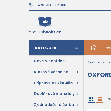
+420 734 302 908
KATEGORIE
#
PR
Nově v nabídce
Zjednodušená 
Kurzové učebnice
OXFOR
Příprava na zkoušky
Doplňkové materiály
Po
Zjednodušená četba