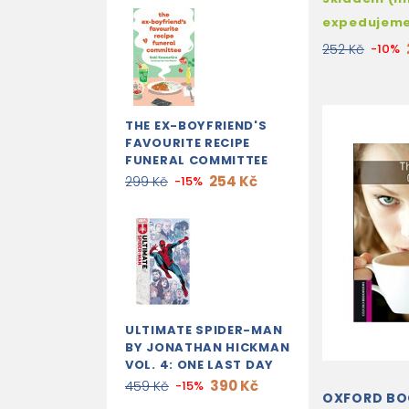
expedujem
252 Kč
-10%
THE EX-BOYFRIEND'S
FAVOURITE RECIPE
FUNERAL COMMITTEE
254 Kč
299 Kč
-15%
ULTIMATE SPIDER-MAN
BY JONATHAN HICKMAN
VOL. 4: ONE LAST DAY
390 Kč
459 Kč
-15%
OXFORD B