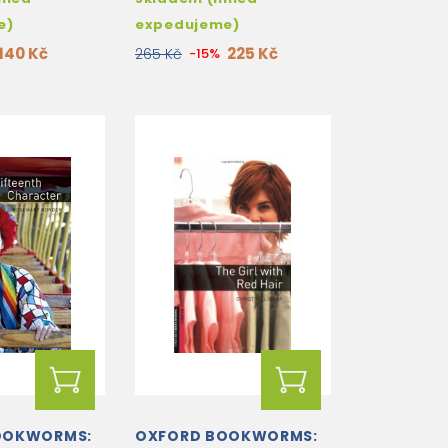
e)
expedujeme)
140 Kč
225 Kč
265 Kč
-15%
OOKWORMS:
OXFORD BOOKWORMS: