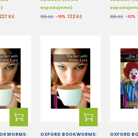
e)
expedujeme)
expedujem
227 Kč
132 Kč
155 Kč
-15%
155 Kč
-10%
OOKWORMS:
OXFORD BOOKWORMS:
OXFORD B