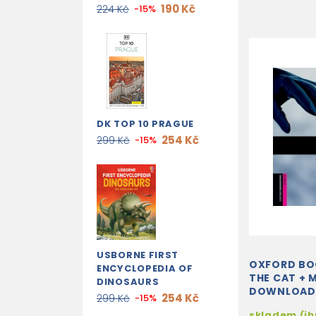
190 Kč
224 Kč
-15%
DK TOP 10 PRAGUE
254 Kč
299 Kč
-15%
USBORNE FIRST
OXFORD B
ENCYCLOPEDIA OF
THE CAT + 
DINOSAURS
DOWNLOAD
254 Kč
299 Kč
-15%
skladem (i