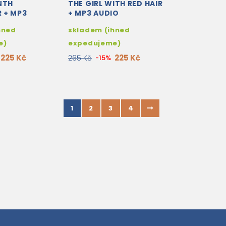
NTH
THE GIRL WITH RED HAIR
 + MP3
+ MP3 AUDIO
WNLOAD
DOWNLOAD
hned
skladem (ihned
e)
expedujeme)
225 Kč
225 Kč
265 Kč
-15%
1
2
3
4