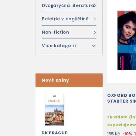
Dvojjazyčná literatura
Beletrie v angličtině
Non-fiction
Více kategorií
Nové knihy
OXFORD B
STARTER SI
skladem (i
expedujem
DK PRAGUE
155 Kč
-10%