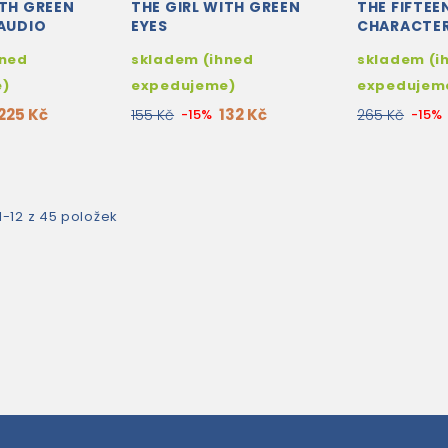
ITH GREEN
THE GIRL WITH GREEN
THE FIFTEE
 AUDIO
EYES
CHARACTER
AUDIO DO
hned
skladem (ihned
skladem (i
e)
expedujeme)
expedujem
225 Kč
132 Kč
155 Kč
-15%
265 Kč
-15%
1-12 z 45 položek