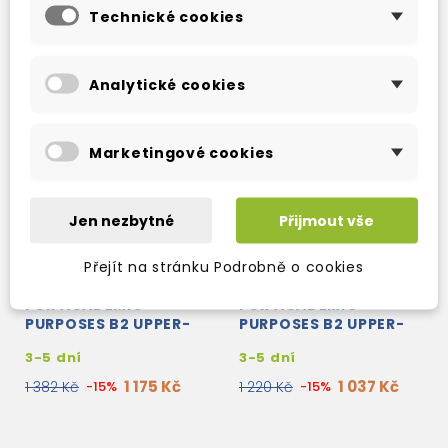
Technické cookies
Analytické cookies
Marketingové cookies
Jen nezbytné
Přijmout vše
Přejít na stránku Podrobně o cookies
OXFORD EAP ENGLISH
OXFORD EAP ENGLISH
FOR ACADEMIC
FOR ACADEMIC
PURPOSES B2 UPPER-
PURPOSES B2 UPPER-
INTERMEDIATE
INTERMEDIATE
3-5 dní
3-5 dní
TEACHER'S HANDBOOK
STUDENT'S BOOK +
+ DVD-ROM
DVD-ROM
1 175 Kč
1 037 Kč
1 382 Kč
-15%
1 220 Kč
-15%