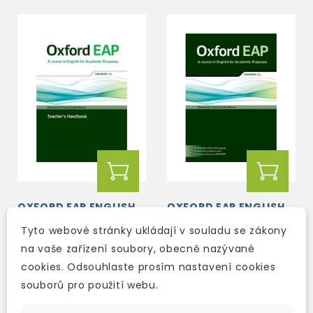
OXFORD EAP ENGLISH
OXFORD EAP ENGLISH
FOR ACADEMIC
FOR ACADEMIC
Tyto webové stránky ukládají v souladu se zákony
PURPOSES C1
PURPOSES C1
ADVANCED TEACHER'S
ADVANCED STUDENT'S
na vaše zařízení soubory, obecně nazývané
2-3 týdny
2-3 týdny
HANDBOOK + DVD-
BOOK + DVD-ROM
cookies. Odsouhlaste prosím nastavení cookies
ROM
1 119 Kč
1 037 Kč
1 317 Kč
-15%
1 220 Kč
-15%
souborů pro použití webu.