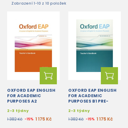
Zobrazení 1-10 z 10 položek
OXFORD EAP ENGLISH
OXFORD EAP ENGLISH
FOR ACADEMIC
FOR ACADEMIC
PURPOSES A2
PURPOSES B1 PRE-
ELEMENTARY
INTERMEDIATE
2-3 týdny
2-3 týdny
TEACHER'S HANDBOOK
TEACHER'S HANDBOOK
+ DVD-ROM
+ DVD-ROM
1 175 Kč
1 175 Kč
1 382 Kč
-15%
1 382 Kč
-15%