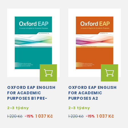
OXFORD EAP ENGLISH
OXFORD EAP ENGLISH
FOR ACADEMIC
FOR ACADEMIC
PURPOSES B1 PRE-
PURPOSES A2
INTERMEDIATE
ELEMENTARY
2-3 týdny
2-3 týdny
STUDENT'S BOOK +
STUDENT'S BOOK +
DVD-ROM
DVD-ROM
1 037 Kč
1 037 Kč
1 220 Kč
-15%
1 220 Kč
-15%