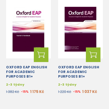
OXFORD EAP ENGLISH
OXFORD EAP ENGLISH
FOR ACADEMIC
FOR ACADEMIC
PURPOSES B1+
PURPOSES B1+
INTERMEDIATE
INTERMEDIATE
2-3 týdny
2-3 týdny
TEACHER'S HANDBOOK
STUDENT'S BOOK +
+ DVD-ROM
DVD-ROM
1 175 Kč
1 037 Kč
1 382 Kč
-15%
1 220 Kč
-15%