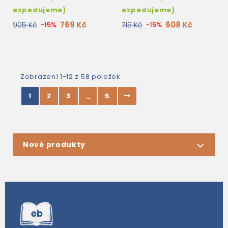
expedujeme)
expedujeme)
769 Kč
608 Kč
905 Kč
-15%
715 Kč
-15%
Zobrazení 1-12 z 58 položek
1
2
3
5
…
Nové produkty