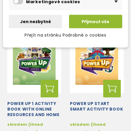
Marketingové cookies
276 Kč
752 Kč
325 Kč
-15%
885 Kč
-15%
Jen nezbytné
Přijmout vše
Přejít na stránku Podrobně o cookies
POWER UP 1 ACTIVITY
POWER UP START
BOOK WITH ONLINE
SMART ACTIVITY BOOK
RESOURCES AND HOME
BOOKLET
skladem (ihned
skladem (ihned