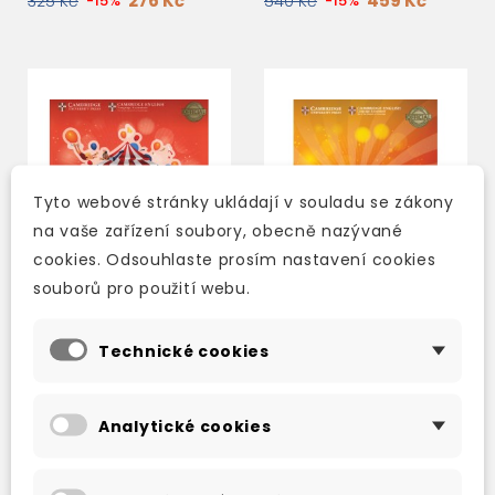
276 Kč
459 Kč
325 Kč
-15%
540 Kč
-15%
Tyto webové stránky ukládají v souladu se zákony
na vaše zařízení soubory, obecně nazývané
cookies. Odsouhlaste prosím nastavení cookies
souborů pro použití webu.
Technické cookies
POWER UP 3 ACTIVITY
POWER UP 3 CLASS
BOOK WITH ONLINE
AUDIO CDS
RESOURCES AND HOME
Analytické cookies
BOOKLET
skladem (ihned
skladem (ihned
expedujeme)
expedujeme)