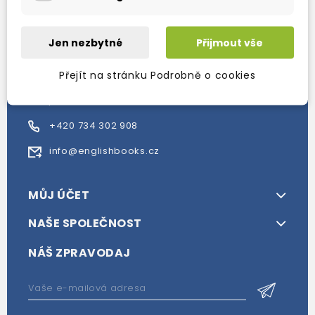
Internetové a kamenné knihkupectví se sídlem v
Berouně. Specializuje se na prodej materiálů
Jen nezbytné
Přijmout vše
určených pro studium a výuku anglického jazyka.
Přejít na stránku Podrobně o cookies
Karly Machové 48 Beroun 266 01
+420 734 302 908
info@englishbooks.cz
MŮJ ÚČET
NAŠE SPOLEČNOST
NÁŠ ZPRAVODAJ