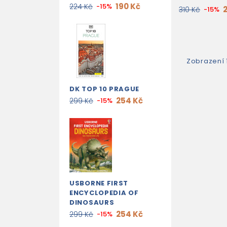
190 Kč
224 Kč
-15%
310 Kč
-15%
Zobrazení 
DK TOP 10 PRAGUE
254 Kč
299 Kč
-15%
USBORNE FIRST
ENCYCLOPEDIA OF
DINOSAURS
254 Kč
299 Kč
-15%