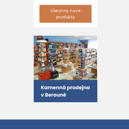
Všechny nové
produkty