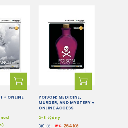
! + ONLINE
POISON: MEDICINE,
MURDER, AND MYSTERY +
ONLINE ACCESS
hned
2-3 týdny
e)
264 Kč
310 Kč
-15%