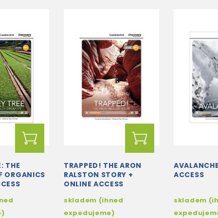
: THE
TRAPPED! THE ARON
AVALANCHE
F ORGANICS
RALSTON STORY +
ACCESS
CCESS
ONLINE ACCESS
hned
skladem (ihned
skladem (i
e)
expedujeme)
expedujem