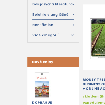
Dvojjazyčná literatura
Beletrie v angličtině
Non-fiction
Více kategorií
Nové knihy
MONEY TREE
BUSINESS O
+ ONLINE A
skladem (i
DK PRAGUE
expedujem