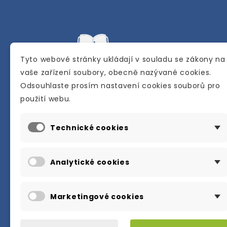
Tyto webové stránky ukládají v souladu se zákony na
vaše zařízení soubory, obecně nazývané cookies.
Odsouhlaste prosím nastavení cookies souborů pro
Internetové a kamenné knihkupectví se
použití webu.
sídlem v Berouně. Specializuje se na pro
materiálů určených pro studium a výuku
Technické cookies
anglického jazyka.
Karly Machové 48 Beroun 266 01
Analytické cookies
+420 734 302 908
info@englishbooks.cz
Marketingové cookies