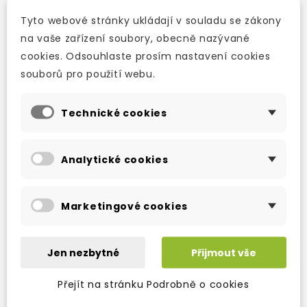
1. Správce uchovává osobní údaje
Tyto webové stránky ukládají v souladu se zákony
- po dobu nezbytnou k výkonu práv a povinností
na vaše zařízení soubory, obecně nazývané
vyplývajících ze smluvního vztahu mezi Vámi a
cookies. Odsouhlaste prosím nastavení cookies
správcem a uplatňování nároků z těchto smluvních
souborů pro použití webu.
vztahů (po dobu 15 let od ukončení smluvního vztahu).
- po dobu, než je odvolán souhlas se zpracováním
Technické cookies
osobních údajů pro účely marketingu, nejdéle 5 let,
jsou-li osobní údaje zpracovávány na základě
souhlasu.
Analytické cookies
2. Po uplynutí doby uchovávání osobních údajů
správce osobní údaje vymaže.
Marketingové cookies
V. Příjemci osobních údajů (subdodavatelé
Jen nezbytné
Přijmout vše
správce)
Přejít na stránku Podrobně o cookies