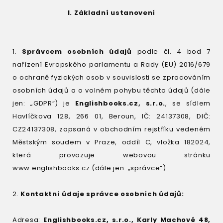
I. Základní ustanovení
1.
Správcem osobních údajů
podle čl. 4 bod 7
nařízení Evropského parlamentu a Rady (EU) 2016/679
o ochraně fyzických osob v souvislosti se zpracováním
osobních údajů a o volném pohybu těchto údajů (dále
jen: „GDPR”) je
Englishbooks.cz, s.r.o.
, se sídlem
Havlíčkova 128, 266 01, Beroun, IČ: 24137308, DIČ:
CZ24137308, zapsaná v obchodním rejstříku vedeném
Městským soudem v Praze, oddíl C, vložka 182024,
která provozuje webovou stránku
www.englishbooks.cz
(dále jen: „správce“).
2.
Kontaktní údaje správce osobních údajů:
Adresa:
Englishbooks.cz, s.r.o., Karly Machové 48,