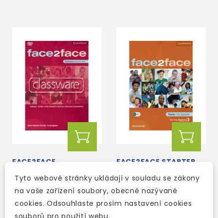
FACE2FACE
FACE2FACE STARTER
ELEMENTARY
TEST GENERATOR CD-
Tyto webové stránky ukládají v souladu se zákony
STUDENT'S BOOK
ROM
CLASSWARE
na vaše zařízení soubory, obecně nazývané
skladem (ihned
skladem (ihned
cookies. Odsouhlaste prosím nastavení cookies
expedujeme)
expedujeme)
souborů pro použití webu.