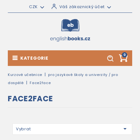
CZK
Váš zákaznický účet
0
KATEGORIE
Kurzové učebnice
pro jazykové školy a univerzity / pro
dospělé
Face2face
FACE2FACE

Vybrat