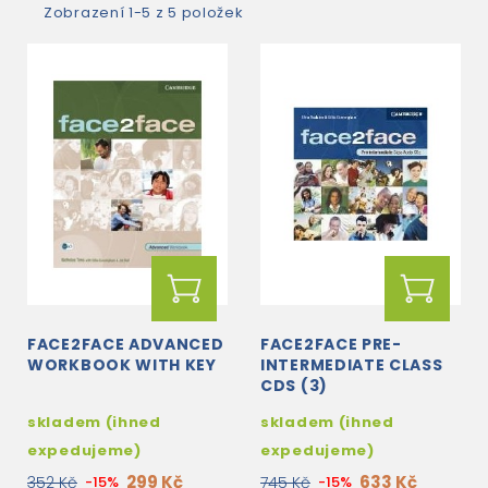
Zobrazení 1-5 z 5 položek
FACE2FACE ADVANCED
FACE2FACE PRE-
WORKBOOK WITH KEY
INTERMEDIATE CLASS
CDS (3)
skladem (ihned
skladem (ihned
expedujeme)
expedujeme)
299 Kč
633 Kč
352 Kč
-15%
745 Kč
-15%