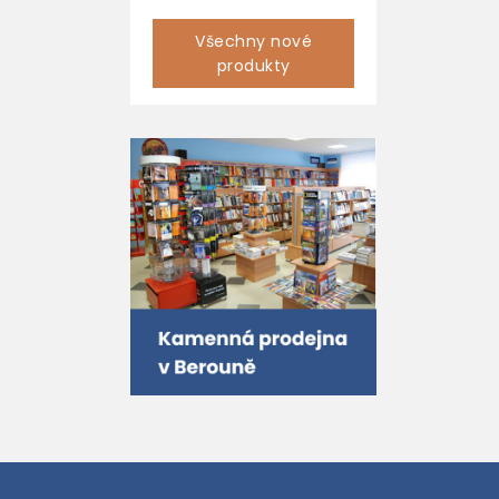
Všechny nové
produkty