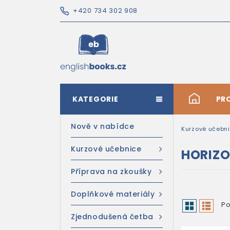
+420 734 302 908
KATEGORIE
#
PR
Nově v nabídce
Kurzové učebn
Kurzové učebnice
HORIZ
Příprava na zkoušky
Doplňkové materiály
Po
Zjednodušená četba