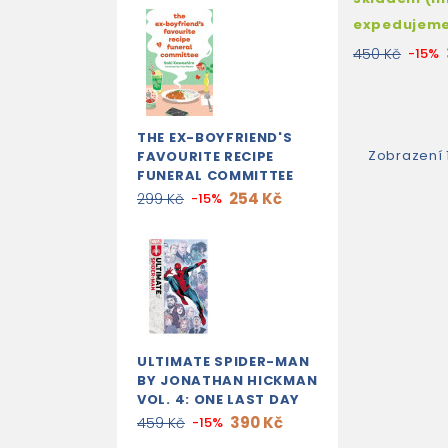
expedujem
450 Kč
-15%
THE EX-BOYFRIEND'S
Zobrazení 
FAVOURITE RECIPE
FUNERAL COMMITTEE
254 Kč
299 Kč
-15%
ULTIMATE SPIDER-MAN
BY JONATHAN HICKMAN
VOL. 4: ONE LAST DAY
390 Kč
459 Kč
-15%