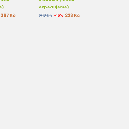
e)
expedujeme)
387 Kč
223 Kč
262 Kč
-15%