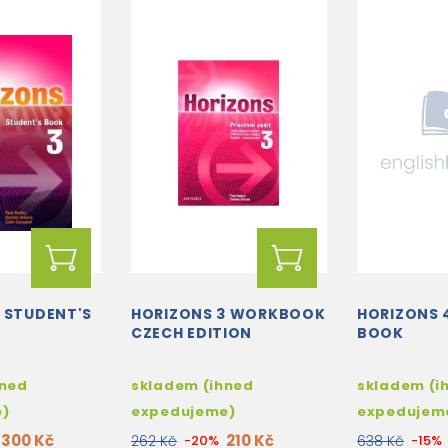
 STUDENT'S
HORIZONS 3 WORKBOOK
HORIZONS 
CZECH EDITION
BOOK
hned
skladem (ihned
skladem (i
e)
expedujeme)
expedujem
300 Kč
210 Kč
262 Kč
-20%
638 Kč
-15%