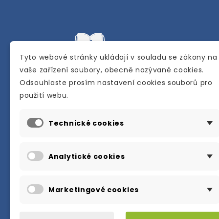
Tyto webové stránky ukládají v souladu se zákony na
vaše zařízení soubory, obecně nazývané cookies.
Odsouhlaste prosím nastavení cookies souborů pro
Internetové a kamenné knihkupectví se
použití webu.
sídlem v Berouně. Specializuje se na pro
materiálů určených pro studium a výuku
Technické cookies
anglického jazyka.
Karly Machové 48 Beroun 266 01
Analytické cookies
+420 734 302 908
info@englishbooks.cz
Marketingové cookies