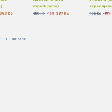
e)
expedujeme)
expedujem
383 Kč
387 Kč
455 Kč
-15%
455 Kč
-15%
1-8 z 8 položek