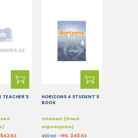
4 TEACHER'S
HORIZONS 4 STUDENT'S
BOOK
hned
skladem (ihned
e)
expedujeme)
542 Kč
340 Kč
400 Kč
-15%