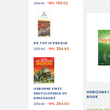
190 Kč
224 Kč
-15%
DK TOP 10 PRAGUE
254 Kč
299 Kč
-15%
USBORNE FIRST
HORIZONS 1
ENCYCLOPEDIA OF
BOOK
DINOSAURS
254 Kč
299 Kč
-15%
skladem (i