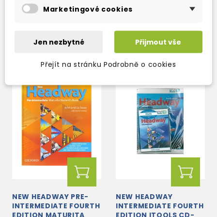
skladem (ihned
skladem (ihned
Marketingové cookies
expedujeme)
expedujeme)
669 Kč
334 Kč
787 Kč
-15%
393 Kč
-15%
Jen nezbytné
Přijmout vše
Přejít na stránku Podrobně o cookies
AKCE!
NEW HEADWAY PRE-
NEW HEADWAY
INTERMEDIATE FOURTH
INTERMEDIATE FOURTH
EDITION MATURITA
EDITION ITOOLS CD-