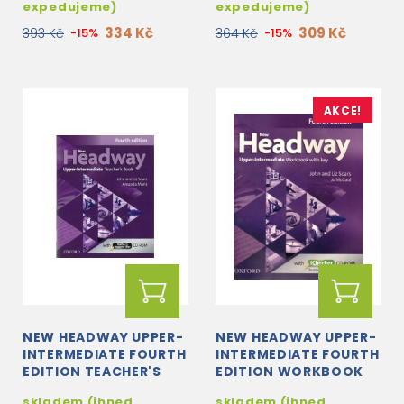
expedujeme)
expedujeme)
334 Kč
309 Kč
393 Kč
-15%
364 Kč
-15%
AKCE!
NEW HEADWAY UPPER-
NEW HEADWAY UPPER-
INTERMEDIATE FOURTH
INTERMEDIATE FOURTH
EDITION TEACHER'S
EDITION WORKBOOK
BOOK + CD-ROM
WITH KEY + ICHECKER
skladem (ihned
skladem (ihned