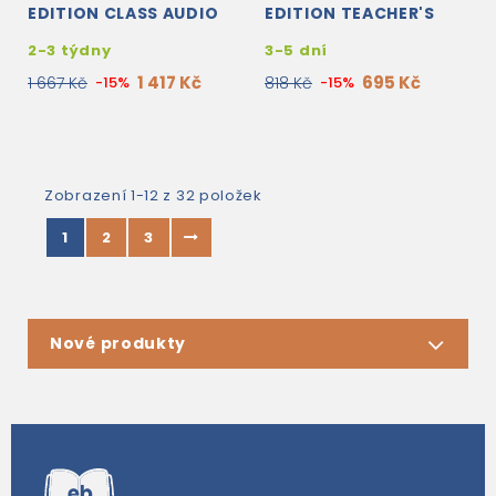
EDITION CLASS AUDIO
EDITION TEACHER'S
CDS
BOOK + CD-ROM
2-3 týdny
3-5 dní
1 417 Kč
695 Kč
1 667 Kč
-15%
818 Kč
-15%
Zobrazení 1-12 z 32 položek
1
2
3
Nové produkty