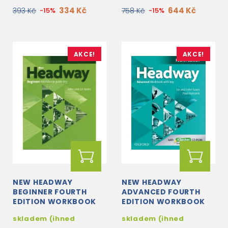
334 Kč
644 Kč
393 Kč
-15%
758 Kč
-15%
AKCE!
AKCE!
NEW HEADWAY
NEW HEADWAY
BEGINNER FOURTH
ADVANCED FOURTH
EDITION WORKBOOK
EDITION WORKBOOK
WITH KEY
WITH KEY + ICHECKER
skladem (ihned
skladem (ihned
CD-ROM