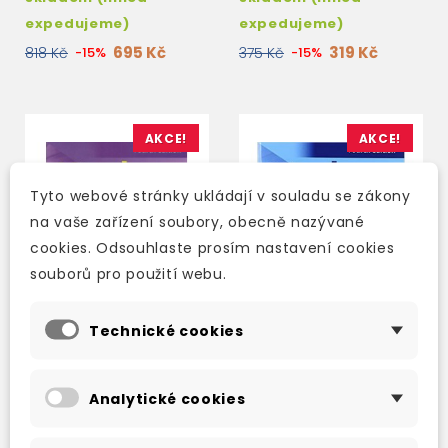
CD-ROM
expedujeme)
expedujeme)
695 Kč
319 Kč
818 Kč
-15%
375 Kč
-15%
AKCE!
AKCE!
Tyto webové stránky ukládají v souladu se zákony
na vaše zařízení soubory, obecně nazývané
cookies. Odsouhlaste prosím nastavení cookies
souborů pro použití webu.
Technické cookies
NEW HEADWAY UPPER-
NEW HEADWAY
Analytické cookies
INTERMEDIATE FOURTH
INTERMEDIATE FOURTH
EDITION STUDENT'S
EDITION WORKBOOK
BOOK
WITH KEY