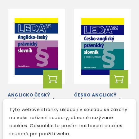
ANGLICKO ČESKÝ
ČESKO ANGLICKÝ
PRÁVNICKÝ SLOVNÍK
PRÁVNICKÝ SLOVNÍK S
VYSVĚTLIVKAMI
Tyto webové stránky ukládají v souladu se zákony
skladem (ihned
na vaše zařízení soubory, obecně nazývané
skladem (ihned
expedujeme)
cookies. Odsouhlaste prosím nastavení cookies
expedujeme)
souborů pro použití webu.
417 Kč
417 Kč
490 Kč
-15%
490 Kč
-15%