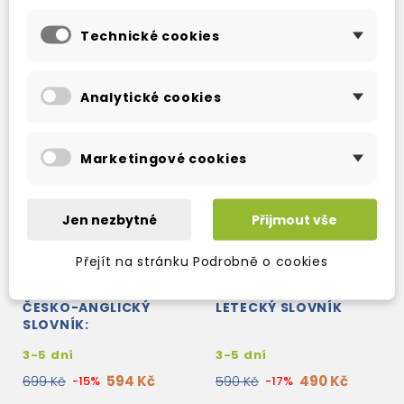
Technické cookies
Analytické cookies
Marketingové cookies
Jen nezbytné
Přijmout vše
Přejít na stránku Podrobně o cookies
ANGLICKO-ČESKÝ A
ČESKO-ANGLICKÝ
ČESKO-ANGLICKÝ
LETECKÝ SLOVNÍK
SLOVNÍK:
ARCHITEKTURA A
3-5 dní
3-5 dní
STAVITELSTVÍ
594 Kč
490 Kč
699 Kč
-15%
590 Kč
-17%