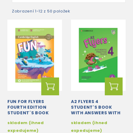
Zobrazení 1-12 z 50 položek
FUN FOR FLYERS
A2 FLYERS 4
FOURTH EDITION
STUDENT'S BOOK
STUDENT´S BOOK
WITH ANSWERS WITH
WITH AUDIO WITH
AUDIO WITH RESOURCE
skladem (ihned
skladem (ihned
ONLINE ACTIVITIES
BANK
expedujeme)
expedujeme)