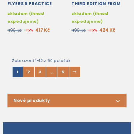
FLYERS 8 PRACTICE
THIRD EDITION FROM
TESTS STUDENT'S
2018 FLYERS AUDIO CD
skladem (ihned
skladem (ihned
EDITION WITH CD &
ANSWERS KEY
expedujeme)
expedujeme)
417 Kč
424 Kč
490 Kč
-15%
499 Kč
-15%
Zobrazení 1-12 z 50 položek
1
2
3
5
…
Nové produkty