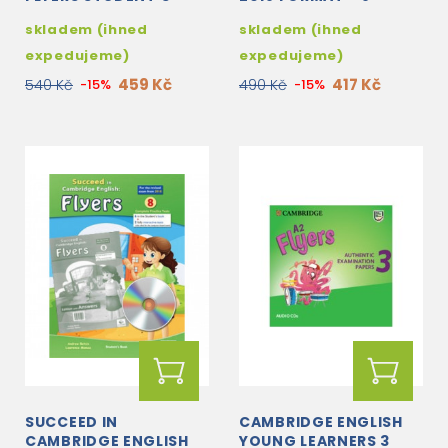
BOOK WITHOUT
PRACTICE TESTS -
skladem (ihned
skladem (ihned
ANSWERS WITH AUDIO
TEACHER'S
OVERPRINTED BOOK
expedujeme)
expedujeme)
459 Kč
417 Kč
540 Kč
-15%
490 Kč
-15%
SUCCEED IN
CAMBRIDGE ENGLISH
CAMBRIDGE ENGLISH
YOUNG LEARNERS 3