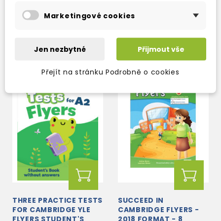
skladem (ihned
skladem (ihned
ACTIVITIES AND HOME
ACTIVITIES AND HOME
Marketingové cookies
FUN BOOKLET 6
FUN BOOKLET 5
expedujeme)
expedujeme)
332 Kč
332 Kč
390 Kč
-15%
390 Kč
-15%
Jen nezbytné
Přijmout vše
Přejít na stránku Podrobně o cookies
THREE PRACTICE TESTS
SUCCEED IN
FOR CAMBRIDGE YLE
CAMBRIDGE FLYERS -
FLYERS STUDENT'S
2018 FORMAT - 8