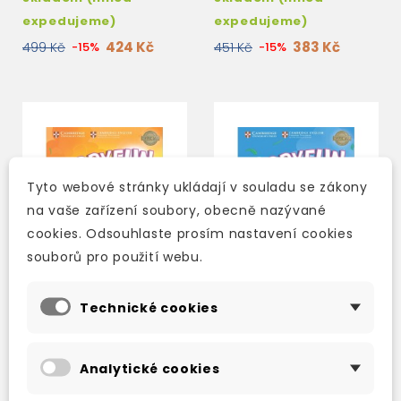
CDS
expedujeme)
expedujeme)
424 Kč
383 Kč
499 Kč
-15%
451 Kč
-15%
Tyto webové stránky ukládají v souladu se zákony
na vaše zařízení soubory, obecně nazývané
cookies. Odsouhlaste prosím nastavení cookies
souborů pro použití webu.
Technické cookies
STORYFUN FOR FLYERS
STORYFUN FOR FLYERS
6 SECOND EDITION
5 SECOND EDITION
Analytické cookies
STUDENT'S BOOK
STUDENT'S BOOK
WITH ONLINE
WITH ONLINE