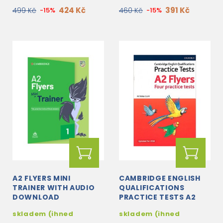
424 Kč
391 Kč
499 Kč
-15%
460 Kč
-15%
A2 FLYERS MINI
CAMBRIDGE ENGLISH
TRAINER WITH AUDIO
QUALIFICATIONS
DOWNLOAD
PRACTICE TESTS A2
FLYERS PACK UPDATED
skladem (ihned
skladem (ihned
FOR 2018 WITH AUDIO