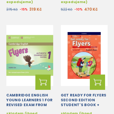
DOWNLOAD
expedujeme)
expedujeme)
319 Kč
470 Kč
375 Kč
-15%
522 Kč
-10%
CAMBRIDGE ENGLISH
GET READY FOR FLYERS
YOUNG LEARNERS 1 FOR
SECOND EDITION
REVISED EXAM FROM
STUDENT'S BOOK +
2018 FLYERS AUDIO
AUDIO DOWNLOAD
skladem (ihned
skladem (ihned