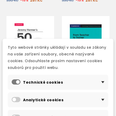
281 Kč
281 Kč
330 Kč
-15%
330 Kč
-15%
Tyto webové stránky ukládají v souladu se zákony
na vaše zařízení soubory, obecně nazývané
cookies. Odsouhlaste prosím nastavení cookies
souborů pro použití webu.
Technické cookies
JEREMY HARMER'S 50
FROM TEACHER TO
COMMUNICATIVE
TRAINER
ACTIVITIES
Analytické cookies
skladem (ihned
skladem (ihned
expedujeme)
expedujeme)