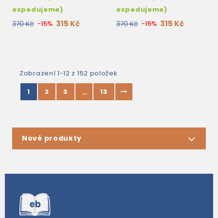
expedujeme)
expedujeme)
315 Kč
315 Kč
370 Kč
-15%
370 Kč
-15%
Zobrazení 1-12 z 152 položek
1
2
3
13
…
Nové produkty