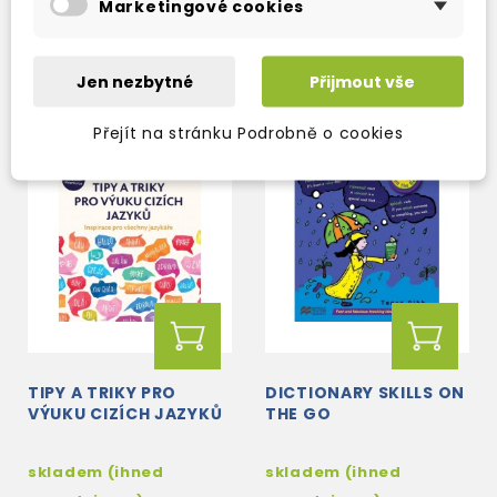
Marketingové cookies
315 Kč
901 Kč
370 Kč
-15%
1 060 Kč
-15%
Jen nezbytné
Přijmout vše
Přejít na stránku Podrobně o cookies
TIPY A TRIKY PRO
DICTIONARY SKILLS ON
VÝUKU CIZÍCH JAZYKŮ
THE GO
skladem (ihned
skladem (ihned