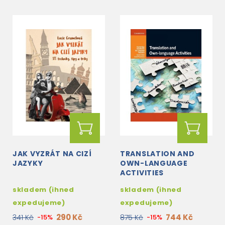
JAK VYZRÁT NA CIZÍ
TRANSLATION AND
JAZYKY
OWN-LANGUAGE
ACTIVITIES
skladem (ihned
skladem (ihned
expedujeme)
expedujeme)
290 Kč
744 Kč
341 Kč
-15%
875 Kč
-15%