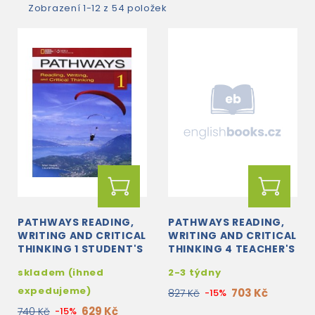
Zobrazení 1-12 z 54 položek
PATHWAYS READING,
PATHWAYS READING,
WRITING AND CRITICAL
WRITING AND CRITICAL
THINKING 1 STUDENT'S
THINKING 4 TEACHER'S
BOOK + ONLINE
GUIDE
skladem (ihned
2-3 týdny
WORKBOOK ACCESS
CODE
expedujeme)
703 Kč
827 Kč
-15%
629 Kč
740 Kč
-15%