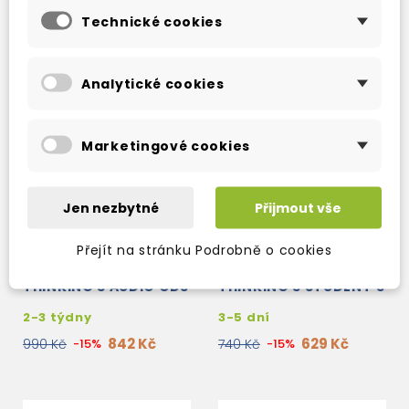
Technické cookies
Analytické cookies
Marketingové cookies
Jen nezbytné
Přijmout vše
Přejít na stránku Podrobně o cookies
PATHWAYS READING,
PATHWAYS READING,
WRITING AND CRITICAL
WRITING AND CRITICAL
THINKING 3 AUDIO CDS
THINKING 3 STUDENT'S
BOOK + ONLINE
2-3 týdny
3-5 dní
WORKBOOK ACCESS
CODE
842 Kč
629 Kč
990 Kč
-15%
740 Kč
-15%