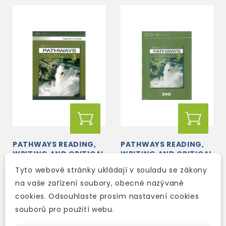
PATHWAYS READING,
PATHWAYS READING,
WRITING AND CRITICAL
WRITING AND CRITICAL
THINKING 3 TEACHER'S
THINKING 3 DVD
Tyto webové stránky ukládají v souladu se zákony
GUIDE
2-3 týdny
3-5 dní
na vaše zařízení soubory, obecně nazývané
703 Kč
629 Kč
827 Kč
-15%
740 Kč
-15%
cookies. Odsouhlaste prosím nastavení cookies
souborů pro použití webu.