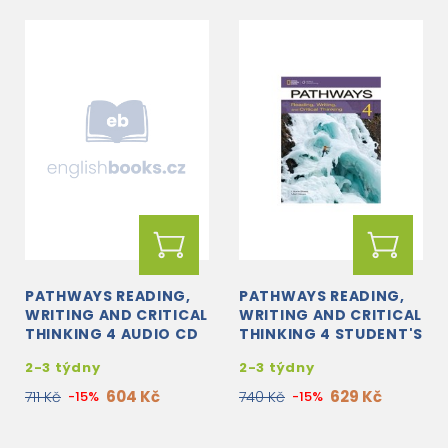
PATHWAYS READING,
PATHWAYS READING,
WRITING AND CRITICAL
WRITING AND CRITICAL
THINKING 4 AUDIO CD
THINKING 4 STUDENT'S
BOOK + ONLINE
2-3 týdny
2-3 týdny
WORKBOOK ACCESS
CODE
604 Kč
629 Kč
711 Kč
-15%
740 Kč
-15%