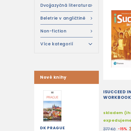
Dvojjazyčná literatura
Beletrie v angličtině
Non-fiction
Více kategorií
Nové knihy
ISUCCEED IN
WORKBOO
skladem (i
expedujem
DK PRAGUE
377 Kč
-15%