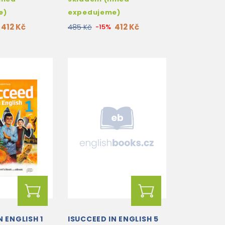
e)
expedujeme)
412 Kč
412 Kč
485 Kč
-15%
N ENGLISH 1
ISUCCEED IN ENGLISH 5