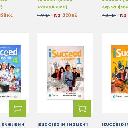
e)
expedujeme)
expedujem
320 Kč
320 Kč
377 Kč
-15%
485 Kč
-15%
N ENGLISH 4
ISUCCEED IN ENGLISH 1
ISUCCEED I