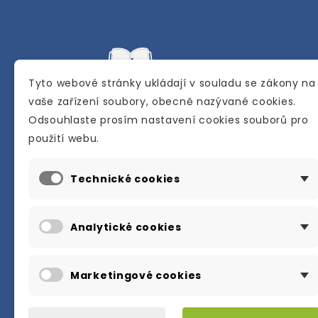
Tyto webové stránky ukládají v souladu se zákony na
vaše zařízení soubory, obecně nazývané cookies.
Odsouhlaste prosím nastavení cookies souborů pro
Internetové a kamenné knihkupectví se
použití webu.
sídlem v Berouně. Specializuje se na pro
materiálů určených pro studium a výuku
Technické cookies
anglického jazyka.
Karly Machové 48 Beroun 266 01
Analytické cookies
+420 734 302 908
info@englishbooks.cz
Marketingové cookies