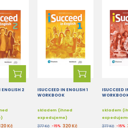
 ENGLISH 2
ISUCCEED IN ENGLISH 1
ISUCCEED I
K
WORKBOOK
WORKBOO
hned
skladem (ihned
skladem (i
e)
expedujeme)
expedujem
320 Kč
320 Kč
377 Kč
-15%
377 Kč
-15%