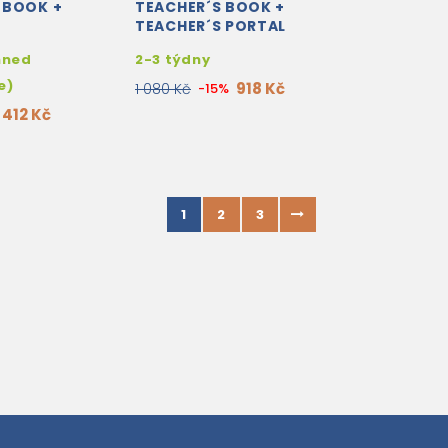
 BOOK +
TEACHER´S BOOK +
TEACHER´S PORTAL
ACCESS CODE
hned
2-3 týdny
e)
918 Kč
1 080 Kč
-15%
412 Kč
1
2
3