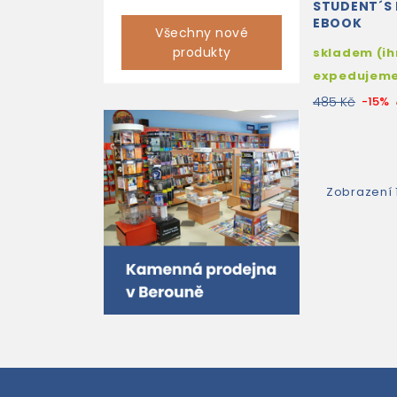
STUDENT´S
EBOOK
Všechny nové
produkty
skladem (i
expedujem
485 Kč
-15%
Zobrazení 