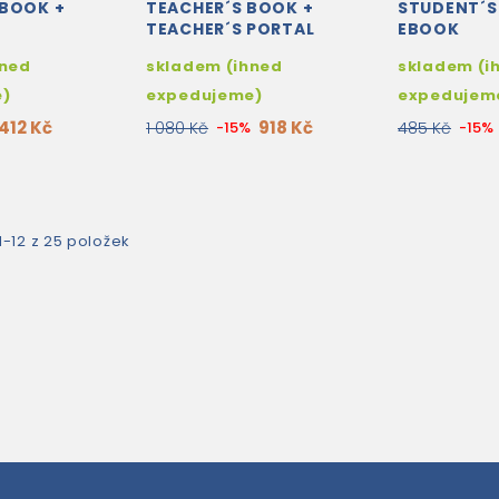
 BOOK +
TEACHER´S BOOK +
STUDENT´S
TEACHER´S PORTAL
EBOOK
ACCESS CODE
hned
skladem (ihned
skladem (i
e)
expedujeme)
expedujem
412 Kč
918 Kč
1 080 Kč
-15%
485 Kč
-15%
1-12 z 25 položek