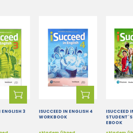
 ENGLISH 3
ISUCCEED IN ENGLISH 4
ISUCCEED I
K
WORKBOOK
STUDENT´S
EBOOK
hned
skladem (ihned
skladem (i