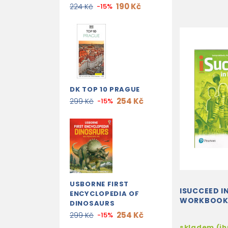
190 Kč
224 Kč
-15%
DK TOP 10 PRAGUE
254 Kč
299 Kč
-15%
USBORNE FIRST
ISUCCEED IN
ENCYCLOPEDIA OF
WORKBOO
DINOSAURS
254 Kč
299 Kč
-15%
skladem (i