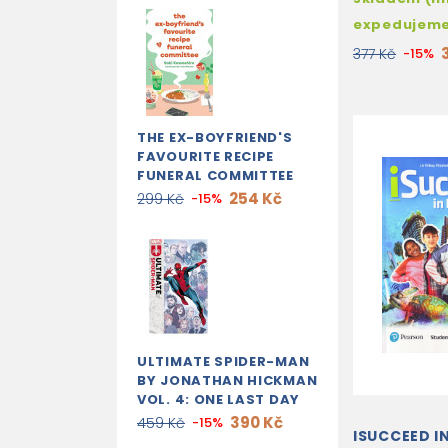
expedujem
377 Kč
-15%
THE EX-BOYFRIEND'S
FAVOURITE RECIPE
FUNERAL COMMITTEE
254 Kč
299 Kč
-15%
ULTIMATE SPIDER-MAN
BY JONATHAN HICKMAN
VOL. 4: ONE LAST DAY
390 Kč
459 Kč
-15%
ISUCCEED I