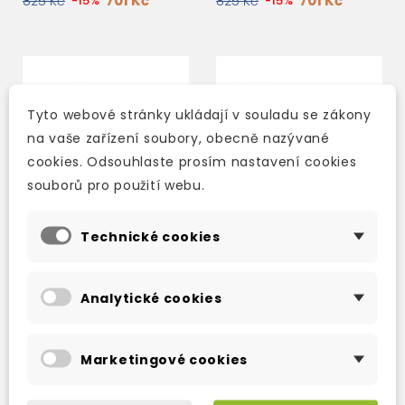
701 Kč
701 Kč
825 Kč
-15%
825 Kč
-15%
Tyto webové stránky ukládají v souladu se zákony
na vaše zařízení soubory, obecně nazývané
cookies. Odsouhlaste prosím nastavení cookies
souborů pro použití webu.
Technické cookies
Analytické cookies
CAMBRIDGE ACADEMIC
CAMBRIDGE ACADEMIC
ENGLISH UPPER-
ENGLISH UPPER-
INTERMEDIATE DVD
INTERMEDIATE CLASS
AUDIO CD
Marketingové cookies
3-5 dní
3-5 dní
723 Kč
846 Kč
850 Kč
-15%
995 Kč
-15%