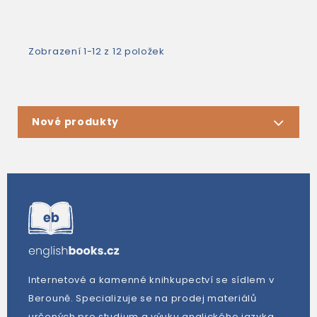
Zobrazení 1-12 z 12 položek
Nové produkty
Internetové a kamenné knihkupectví se sídlem v
Berouně. Specializuje se na prodej materiálů
určených pro studium a výuku anglického jazyka.