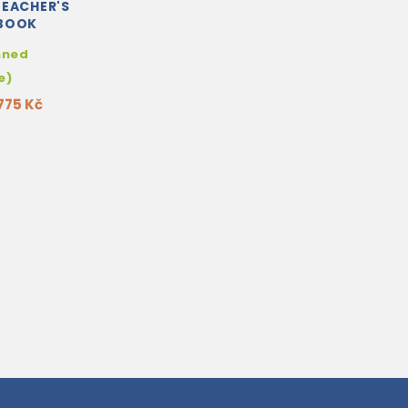
TEACHER'S
 BOOK
hned
e)
775 Kč