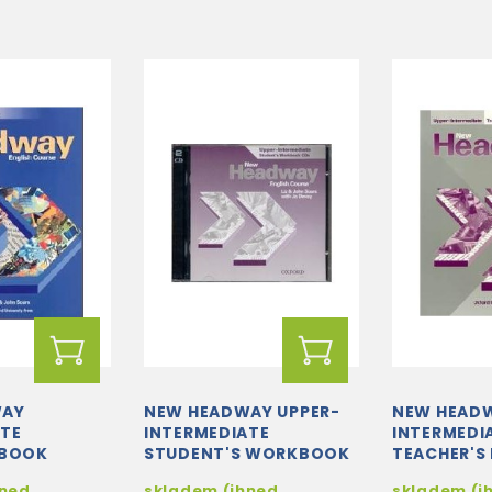
WAY
NEW HEADWAY UPPER-
NEW HEADW
ATE
INTERMEDIATE
INTERMEDI
 BOOK
STUDENT'S WORKBOOK
TEACHER'S
AUDIO CDS (2)
hned
skladem (ihned
skladem (i