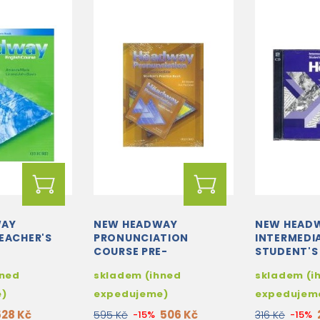
WAY
NEW HEADWAY
NEW HEAD
EACHER'S
PRONUNCIATION
INTERMEDI
COURSE PRE-
STUDENT'
INTERMEDIATE
AUDIO CDS 
hned
skladem (ihned
skladem (i
STUDENT'S BOOK +
AUDIO CD PACK
e)
expedujeme)
expedujem
528 Kč
506 Kč
595 Kč
-15%
316 Kč
-15%