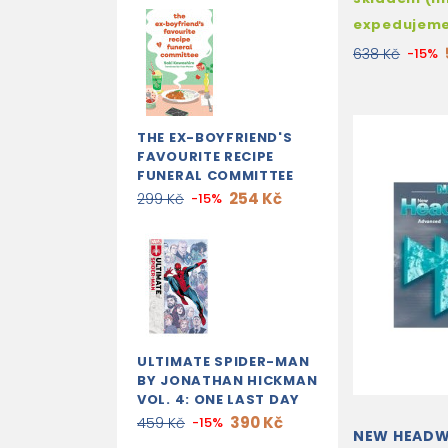
expedujem
638 Kč
-15%
THE EX-BOYFRIEND'S
FAVOURITE RECIPE
FUNERAL COMMITTEE
254 Kč
299 Kč
-15%
ULTIMATE SPIDER-MAN
BY JONATHAN HICKMAN
VOL. 4: ONE LAST DAY
390 Kč
459 Kč
-15%
NEW HEAD