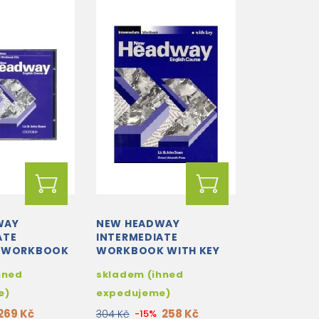
WAY
NEW HEADWAY
ATE
INTERMEDIATE
S WORKBOOK
WORKBOOK WITH KEY
(2)
hned
skladem (ihned
e)
expedujeme)
269 Kč
258 Kč
304 Kč
-15%