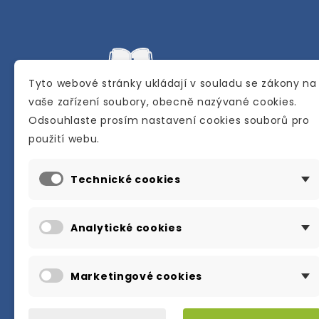
Tyto webové stránky ukládají v souladu se zákony na
vaše zařízení soubory, obecně nazývané cookies.
Odsouhlaste prosím nastavení cookies souborů pro
Internetové a kamenné knihkupectví se
použití webu.
sídlem v Berouně. Specializuje se na pro
materiálů určených pro studium a výuku
Technické cookies
anglického jazyka.
Karly Machové 48 Beroun 266 01
Analytické cookies
+420 734 302 908
info@englishbooks.cz
Marketingové cookies