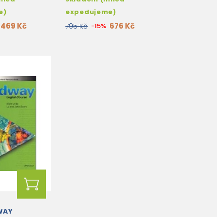
e)
expedujeme)
469 Kč
676 Kč
795 Kč
-15%
WAY