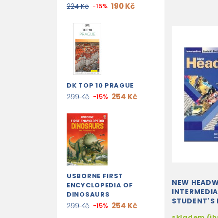
190 Kč
224 Kč
-15%
DK TOP 10 PRAGUE
254 Kč
299 Kč
-15%
USBORNE FIRST
NEW HEAD
ENCYCLOPEDIA OF
INTERMEDI
DINOSAURS
STUDENT'S
254 Kč
299 Kč
-15%
skladem (i