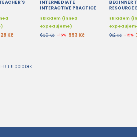
TEACHER'S
INTERMEDIATE
BEGINNER 
INTERACTIVE PRACTICE
RESOURCE
CD-ROM
hned
skladem (ihned
skladem (i
e)
expedujeme)
expedujem
528 Kč
553 Kč
650 Kč
-15%
912 Kč
-15%
-11 z 11 položek