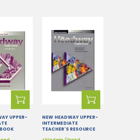
AY UPPER-
NEW HEADWAY UPPER-
ATE
INTERMEDIATE
 BOOK
TEACHER'S RESOURCE
BOOK
hned
skladem (ihned