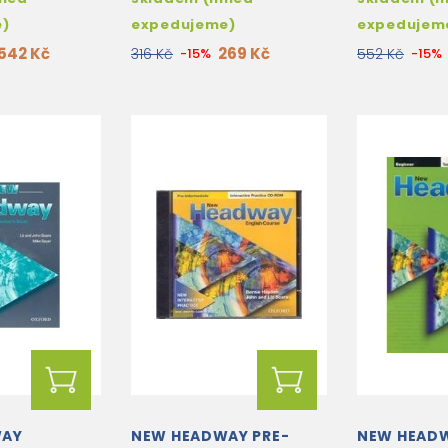
e)
expedujeme)
expedujem
542 Kč
269 Kč
316 Kč
-15%
552 Kč
-15%
WAY
NEW HEADWAY PRE-
NEW HEAD