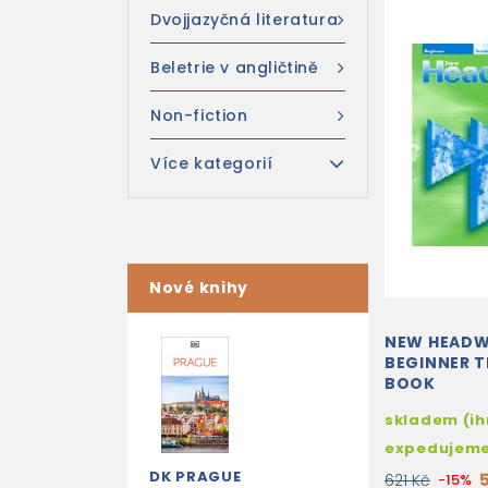
Dvojjazyčná literatura
Beletrie v angličtině
Non-fiction
Více kategorií
Nové knihy
NEW HEAD
BEGINNER T
BOOK
skladem (i
expedujem
DK PRAGUE
621 Kč
-15%