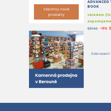
ADVANCED 
BOOK
Všechny nové
produkty
skladem (i
expedujem
621 Kč
-15%
Zobrazení 1