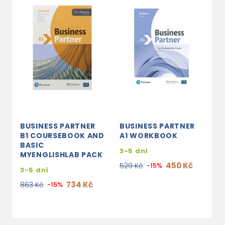
BUSINESS PARTNER
BUSINESS PARTNER
B
B1 COURSEBOOK AND
A1 WORKBOOK
B
BASIC
B
3-5 dní
MYENGLISHLAB PACK
M
450 Kč
529 Kč
-15%
3-5 dní
3
734 Kč
863 Kč
-15%
1