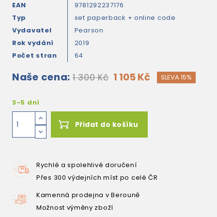
EAN
9781292237176
Typ
set paperback + online code
Vydavatel
Pearson
Rok vydání
2019
Počet stran
64
Naše cena:
1 105 Kč
1 300 Kč
SLEVA 15%
3-5 dní
Přidat do košíku
Rychlé a spolehlivé doručení
Přes 300 výdejních míst po celé ČR
Kamenná prodejna v Berouně
Možnost výměny zboží