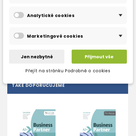
*unit tests (PDFs and Word), including exam
task types (BEC, BULATS, LCCI)
Analytické cookies
*interactive unit tests including PTE
Professional, with automatic gradebook
*tests audio recordings and scripts
Marketingové cookies
*tests answer keys
Jen nezbytné
Přijmout vše
Přejít na stránku Podrobně o cookies
TAKÉ DOPORUČUJEME