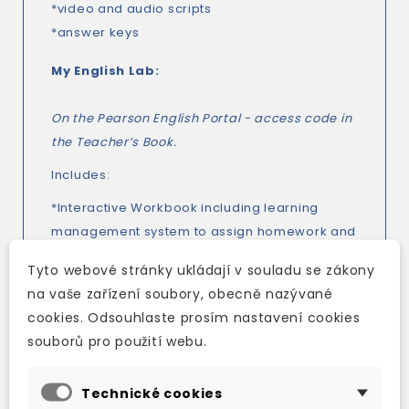
*video and audio scripts
*answer keys
My English Lab:
On the Pearson English Portal - access code in
the Teacher’s Book.
Includes:
*Interactive Workbook including learning
management system to assign homework and
see common errors
Tyto webové stránky ukládají v souladu se zákony
*student digital resources
na vaše zařízení soubory, obecně nazývané
*Teacher’s Book resources, including answer
cookies. Odsouhlaste prosím nastavení cookies
keys, photocopiable activities and teaching
souborů pro použití webu.
notes, reading bank, writing bank and
functional language bank
Technické cookies
*tests