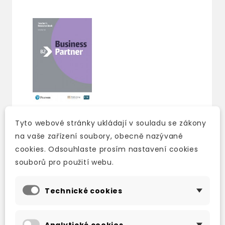
Tyto webové stránky ukládají v souladu se zákony
na vaše zařízení soubory, obecně nazývané
BUSINESS PARTNER
B2 TEACHER´S BOOK
cookies. Odsouhlaste prosím nastavení cookies
WITH MYENGLISHLAB
souborů pro použití webu.
PACK
3-5 dní
Technické cookies
1 125 Kč
1 324 Kč
-15%
Analytické cookies