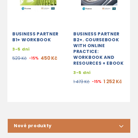
BUSINESS PARTNER
BUSINESS PARTNER
B
B1+ WORKBOOK
B2+. COURSEBOOK
B
WITH ONLINE
W
3-5 dní
PRACTICE:
P
WORKBOOK AND
450 Kč
529 Kč
-15%
3
RESOURCES + EBOOK
1
3-5 dní
1 252 Kč
1 473 Kč
-15%
Nové produkty