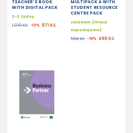
TEACHER´S BOOK
MULTIPACK A WITH
WITH DIGITAL PACK
STUDENT RESOURCE
CENTRE PACK
2-3 týdny
skladem (ihned
971 Kč
1 079 Kč
-10%
expedujeme)
496 Kč
584 Kč
-15%