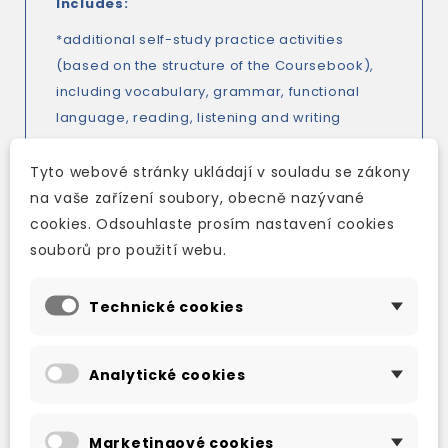
Includes:
*additional self-study practice activities
(based on the structure of the Coursebook),
including vocabulary, grammar, functional
language, reading, listening and writing
*additional self-study pronunciation practice
activities
Tyto webové stránky ukládají v souladu se zákony
*answer key
na vaše zařízení soubory, obecně nazývané
*audio scripts
cookies. Odsouhlaste prosím nastavení cookies
souborů pro použití webu.
Workbook audio material is available in the
Digital Resources.
Technické cookies
Analytické cookies
TAKÉ DOPORUČUJEME
Marketingové cookies