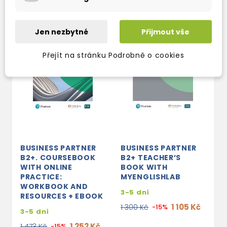
Jen nezbytné
Přijmout vše
Přejít na stránku Podrobně o cookies
BUSINESS PARTNER
BUSINESS PARTNER
B2+. COURSEBOOK
B2+ TEACHER’S
WITH ONLINE
BOOK WITH
PRACTICE:
MYENGLISHLAB
WORKBOOK AND
3-5 dní
RESOURCES + EBOOK
1 105 Kč
1 300 Kč
-15%
3-5 dní
1 252 Kč
1 473 Kč
-15%