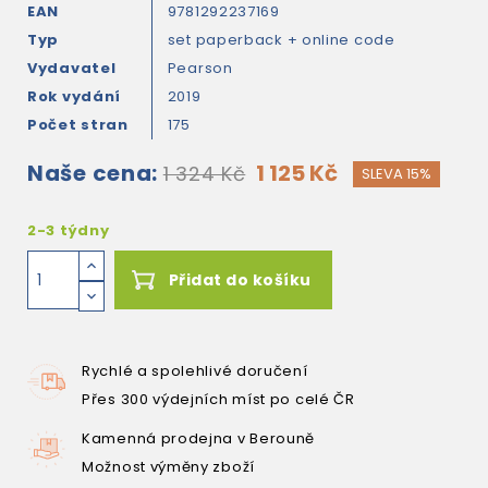
EAN
9781292237169
Typ
set paperback + online code
Vydavatel
Pearson
Rok vydání
2019
Počet stran
175
Naše cena:
1 125 Kč
1 324 Kč
SLEVA 15%
2-3 týdny
Přidat do košíku
Rychlé a spolehlivé doručení
Přes 300 výdejních míst po celé ČR
Kamenná prodejna v Berouně
Možnost výměny zboží