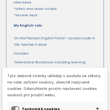
interviews
*video and audio scripts
*answer keys
My English Lab:
On the Pearson English Portal - access code in
the Teacher’s Book.
Includes:
*Interactive Workbook including learning
management system to assign homework and
see common errors
Tyto webové stránky ukládají v souladu se zákony
*student digital resources
na vaše zařízení soubory, obecně nazývané
*Teacher’s Book resources, including answer
cookies. Odsouhlaste prosím nastavení cookies
keys, photocopiable activities and teaching
souborů pro použití webu.
notes, reading bank, writing bank and
functional language bank
Technické cookies