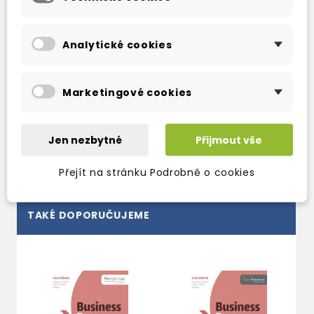
*tests
*unit tests (PDFs and Word), including exam
Analytické cookies
task types (BEC, BULATS, LCCI)
*interactive unit tests including PTE
Professional, with automatic gradebook
Marketingové cookies
*tests audio recordings and scripts
*tests answer keys
Jen nezbytné
Přijmout vše
Přejít na stránku Podrobně o cookies
TAKÉ DOPORUČUJEME