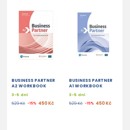
BUSINESS PARTNER
BUSINESS PARTNER
B
A2 WORKBOOK
A1 WORKBOOK
B
3-5 dní
3-5 dní
3
450 Kč
450 Kč
529 Kč
-15%
529 Kč
-15%
5