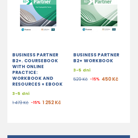
BUSINESS PARTNER
BUSINESS PARTNER
B2+. COURSEBOOK
B2+ WORKBOOK
WITH ONLINE
3-5 dní
PRACTICE:
WORKBOOK AND
450 Kč
529 Kč
-15%
RESOURCES + EBOOK
3-5 dní
1 252 Kč
1 473 Kč
-15%