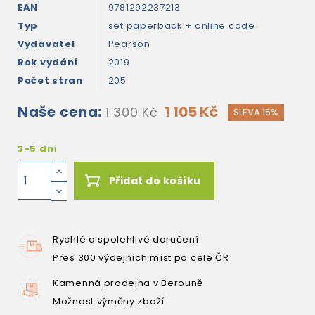
EAN
9781292237213
Typ
set paperback + online code
Vydavatel
Pearson
Rok vydání
2019
Počet stran
205
Naše cena:
1 105 Kč
1 300 Kč
SLEVA 15%
3-5 dní
Přidat do košíku
Rychlé a spolehlivé doručení
Přes 300 výdejních míst po celé ČR
Kamenná prodejna v Berouně
Možnost výměny zboží