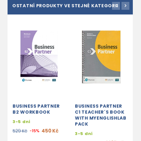
OSTATNÍ PRODUKTY VE STEJNÉ KATEGORII
BUSINESS PARTNER
BUSINESS PARTNER
B
B2 WORKBOOK
C1 TEACHER´S BOOK
A
WITH MYENGLISHLAB
B
3-5 dní
PACK
M
450 Kč
529 Kč
-15%
3-5 dní
3