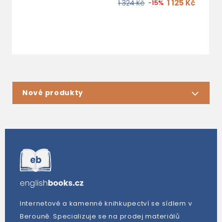
1 125 Kč
1 324 Kč
-15%
1
Nové produkty
Internetové a kamenné knihkupectví se sídlem v
Berouně. Specializuje se na prodej materiálů