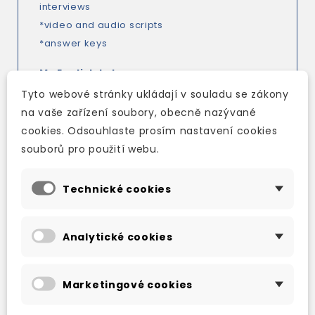
interviews
*video and audio scripts
*answer keys
My English Lab:
Tyto webové stránky ukládají v souladu se zákony
On the Pearson English Portal - access code in
na vaše zařízení soubory, obecně nazývané
the Teacher’s Book.
cookies. Odsouhlaste prosím nastavení cookies
souborů pro použití webu.
Includes:
*Interactive Workbook including learning
Technické cookies
management system to assign homework and
see common errors
*student digital resources
Analytické cookies
*Teacher’s Book resources, including answer
keys, photocopiable activities and teaching
Marketingové cookies
notes, reading bank, writing bank and
functional language bank