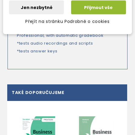
*tests
Jen nezbytné
Přijmout vše
*unit tests (PDFs and Word), including exam
task types (BEC, BULATS, LCCI)
Přejít na stránku Podrobně o cookies
*interactive unit tests including PTE
Professional, with automatic gradebook
*tests audio recordings and scripts
*tests answer keys
TAKÉ DOPORUČUJEME