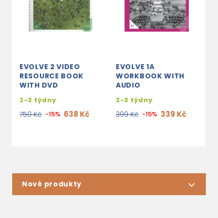
EVOLVE 2 VIDEO
EVOLVE 1A
E
RESOURCE BOOK
WORKBOOK WITH
E
WITH DVD
AUDIO
G
2-3 týdny
2-3 týdny
2
638 Kč
339 Kč
750 Kč
-15%
399 Kč
-15%
1
Nové produkty