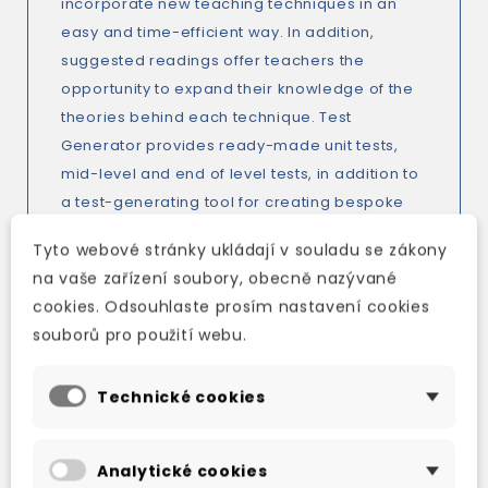
incorporate new teaching techniques in an
easy and time-efficient way. In addition,
suggested readings offer teachers the
opportunity to expand their knowledge of the
theories behind each technique. Test
Generator provides ready-made unit tests,
mid-level and end of level tests, in addition to
a test-generating tool for creating bespoke
tests.
Tyto webové stránky ukládají v souladu se zákony
na vaše zařízení soubory, obecně nazývané
Also includes:
cookies. Odsouhlaste prosím nastavení cookies
*60 photocopiable grammar, vocabulary, and
souborů pro použití webu.
speaking worksheets
*Workbook answer keys and audio scripts
Technické cookies
*Student’s Book audio scripts
*Language Summaries for each unit
*Ready-made tests as well as question bank
Analytické cookies