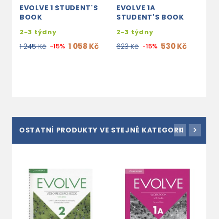
EVOLVE 1 STUDENT'S
EVOLVE 1A
E
BOOK
STUDENT'S BOOK
S
2-3 týdny
2-3 týdny
2
1 058 Kč
530 Kč
1 245 Kč
-15%
623 Kč
-15%
6
OSTATNÍ PRODUKTY VE STEJNÉ KATEGORII